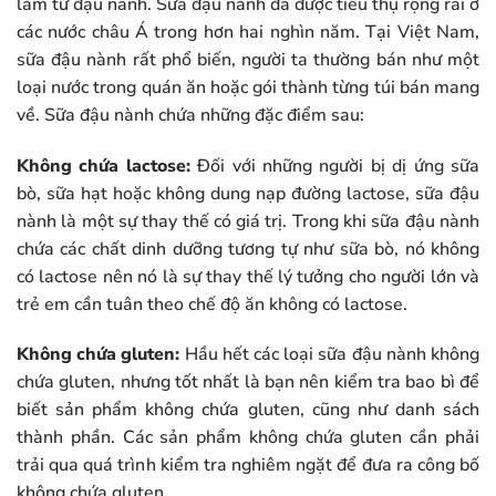
làm từ đậu nành. Sữa đậu nành đã được tiêu thụ rộng rãi ở
các nước châu Á trong hơn hai nghìn năm. Tại Việt Nam,
sữa đậu nành rất phổ biến, người ta thường bán như một
loại nước trong quán ăn hoặc gói thành từng túi bán mang
về. Sữa đậu nành chứa những đặc điểm sau:
Không chứa lactose:
Đối với những người bị dị ứng sữa
bò, sữa hạt hoặc không dung nạp đường lactose, sữa đậu
nành là một sự thay thế có giá trị. Trong khi sữa đậu nành
chứa các chất dinh dưỡng tương tự như sữa bò, nó không
có lactose nên nó là sự thay thế lý tưởng cho người lớn và
trẻ em cần tuân theo chế độ ăn không có lactose.
Không chứa gluten:
Hầu hết các loại sữa đậu nành không
chứa gluten, nhưng tốt nhất là bạn nên kiểm tra bao bì để
biết sản phẩm không chứa gluten, cũng như danh sách
thành phần. Các sản phẩm không chứa gluten cần phải
trải qua quá trình kiểm tra nghiêm ngặt để đưa ra công bố
không chứa gluten.