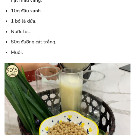
hạt màu vàng.
10g đậu xanh.
1 bó lá dứa.
Nước lọc.
80g đường cát trắng.
Muối.