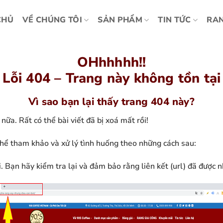
CHỦ
VỀ CHÚNG TÔI
SẢN PHẨM
TIN TỨC
RAN
OHhhhhh!!
Lỗi 404 – Trang này không tồn tại
Vì sao bạn lại thấy trang 404 này?
nữa. Rất có thể bài viết đã bị xoá mất rồi!
thể tham khảo và xử lý tình huống theo những cách sau:
i. Bạn hãy kiểm tra lại và đảm bảo rằng liên kết (url) đã được 