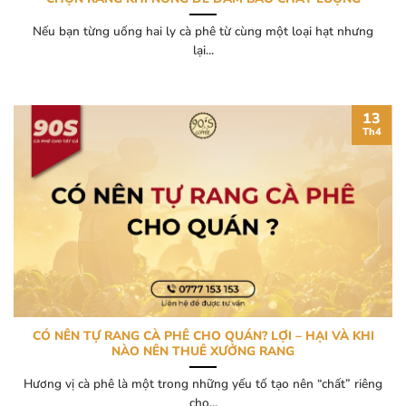
Nếu bạn từng uống hai ly cà phê từ cùng một loại hạt nhưng
lại...
13
Th4
CÓ NÊN TỰ RANG CÀ PHÊ CHO QUÁN? LỢI – HẠI VÀ KHI
NÀO NÊN THUÊ XƯỞNG RANG
Hương vị cà phê là một trong những yếu tố tạo nên “chất” riêng
cho...