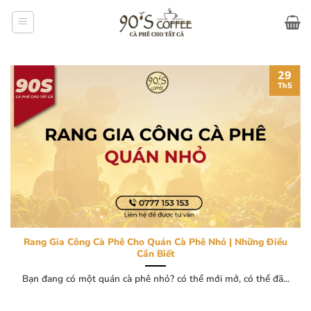
Bỏ
qua
nội
dung
29
Th5
Rang Gia Công Cà Phê Cho Quán Cà Phê Nhỏ | Những Điều
Cần Biết
Bạn đang có một quán cà phê nhỏ? có thể mới mở, có thể đã...