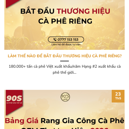
LÀM THẾ NÀO ĐỂ BẮT ĐẦU THƯƠNG HIỆU CÀ PHÊ RIÊNG?
180.000+ tấn cà phê Việt xuất khẩu/năm Hạng #2 xuất khẩu cà
phê thế giới...
23
Th5