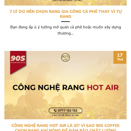
7 LÝ DO NÊN CHỌN RANG GIA CÔNG CÀ PHÊ THAY VÌ TỰ
RANG
Bạn đang ấp ủ ý tưởng mở quán cà phê hoặc muốn xây dựng
thương...
17
Th4
CÔNG NGHỆ RANG HOT AIR LÀ GÌ? VÌ SAO 90S COFFEE
CHỌN RANG KHÍ NÓNG ĐỂ ĐẢM BẢO CHẤT LƯỢNG