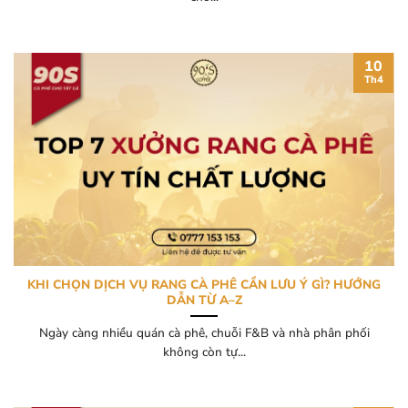
10
Th4
KHI CHỌN DỊCH VỤ RANG CÀ PHÊ CẦN LƯU Ý GÌ? HƯỚNG
DẪN TỪ A–Z
Ngày càng nhiều quán cà phê, chuỗi F&B và nhà phân phối
không còn tự...