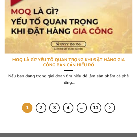
MOQ LÀ GÌ? YẾU TỐ QUAN TRỌNG KHI ĐẶT HÀNG GIA
CÔNG BẠN CẦN HIỂU RÕ
Nếu bạn đang trong giai đoạn tìm hiểu để làm sản phẩm cà phê
riêng...
1
2
3
4
…
11