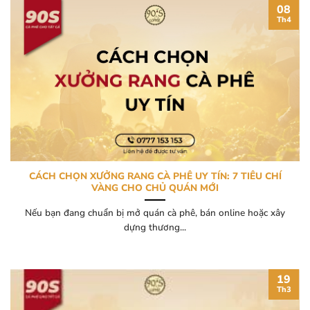
08
Th4
CÁCH CHỌN XƯỞNG RANG CÀ PHÊ UY TÍN: 7 TIÊU CHÍ
VÀNG CHO CHỦ QUÁN MỚI
Nếu bạn đang chuẩn bị mở quán cà phê, bán online hoặc xây
dựng thương...
19
Th3