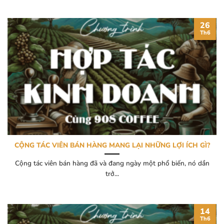
26
Th6
CỘNG TÁC VIÊN BÁN HÀNG MANG LẠI NHỮNG LỢI ÍCH GÌ?
Cộng tác viên bán hàng đã và đang ngày một phổ biến, nó dần
trở...
14
Th6