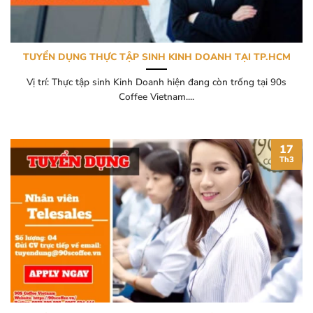
TUYỂN DỤNG THỰC TẬP SINH KINH DOANH TẠI TP.HCM
Vị trí: Thực tập sinh Kinh Doanh hiện đang còn trống tại 90s
Coffee Vietnam....
17
Th3