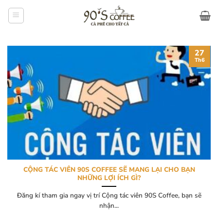
Bỏ
qua
nội
dung
27
Th6
CỘNG TÁC VIÊN 90S COFFEE SẼ MANG LẠI CHO BẠN
NHỮNG LỢI ÍCH GÌ?
Đăng kí tham gia ngay vị trí Cộng tác viên 90S Coffee, bạn sẽ
nhận...