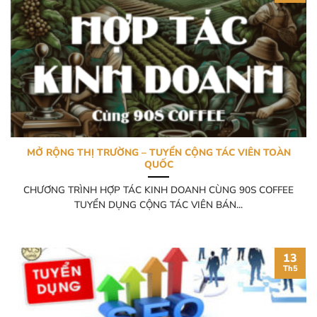
MỞ RỘNG THỊ TRƯỜNG – TUYỂN CỘNG TÁC VIÊN TOÀN
QUỐC
CHƯƠNG TRÌNH HỢP TÁC KINH DOANH CÙNG 90S COFFEE
TUYỂN DỤNG CỘNG TÁC VIÊN BÁN...
13
Th5