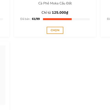
Cà Phê Moka Cầu Đất
Chỉ từ
125.000
₫
Đã bán :
61/99
Đ
CHỌN
Sản
phẩm
này
có
nhiều
biến
thể.
Các
tùy
chọn
có
thể
được
chọn