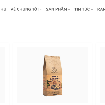
CHỦ
VỀ CHÚNG TÔI
SẢN PHẨM
TIN TỨC
RAN