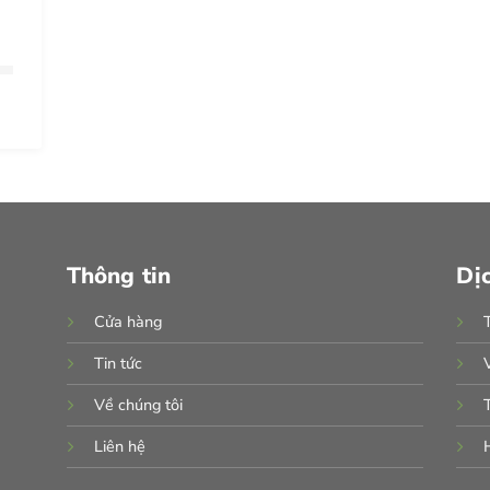
trên
trang
sản
phẩm
Thông tin
Dị
Cửa hàng
Tin tức
Về chúng tôi
Liên hệ