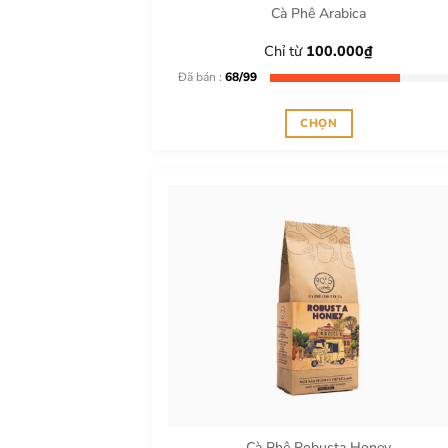
Cà Phê Arabica
Chỉ từ
100.000
₫
Đã bán :
68/99
CHỌN
Sản
phẩm
này
có
nhiều
biến
thể.
Các
tùy
chọn
có
thể
được
chọn
Cà Phê Robusta Honey