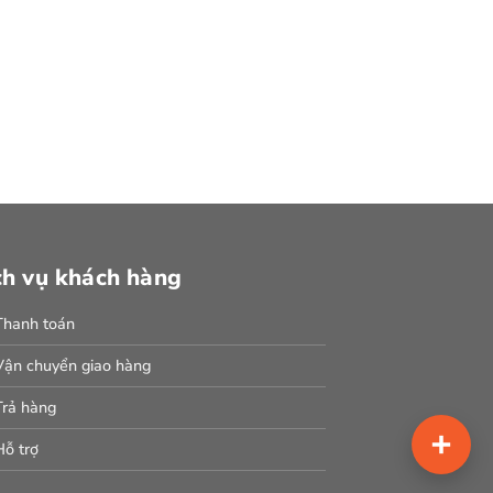
trên
trang
sản
phẩm
ch vụ khách hàng
Thanh toán
Vận chuyển giao hàng
Trả hàng
Hỗ trợ