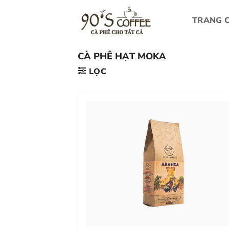
Bỏ
qua
TRANG 
nội
dung
CÀ PHÊ HẠT MOKA
LỌC