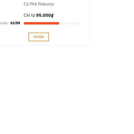
Cà Phê Robusta
Chỉ từ
95.000
₫
ã bán :
61/99
CHỌN
Sản
phẩm
này
có
nhiều
biến
thể.
Các
tùy
chọn
có
thể
được
chọn