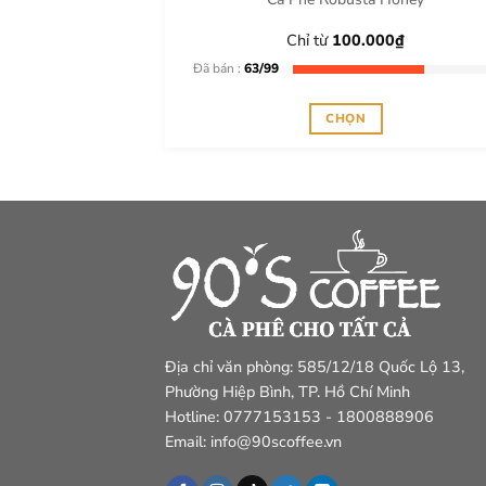
trên
Chỉ từ
100.000
₫
trang
Đã bán :
63/99
sản
phẩm
CHỌN
Sản
phẩm
này
có
nhiều
biến
thể.
Các
tùy
Địa chỉ văn phòng: 585/12/18 Quốc Lộ 13,
chọn
Phường Hiệp Bình, TP. Hồ Chí Minh
có
Hotline: 0777153153 - 1800888906
thể
Email: info@90scoffee.vn
được
chọn