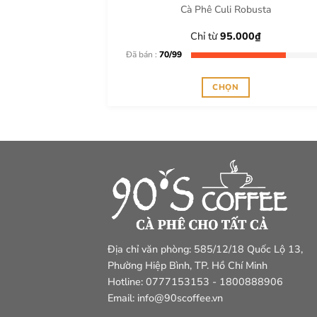
Cà Phê Culi Robusta
Chỉ từ
95.000
₫
Đã bán :
70/99
CHỌN
Sản
phẩm
này
có
nhiều
biến
thể.
Các
tùy
Địa chỉ văn phòng: 585/12/18 Quốc Lộ 13,
chọn
Phường Hiệp Bình, TP. Hồ Chí Minh
có
Hotline: 0777153153 - 1800888906
thể
Email: info@90scoffee.vn
được
chọn