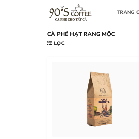
Bỏ
qua
TRANG 
nội
dung
CÀ PHÊ HẠT RANG MỘC
LỌC