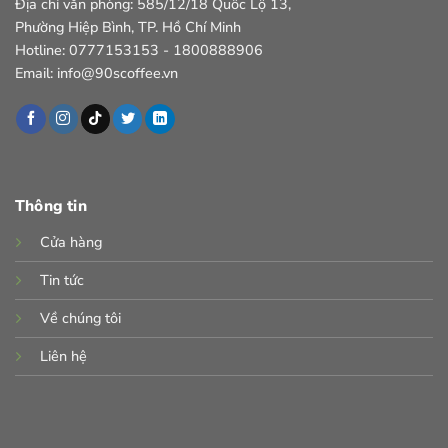
thể
Địa chỉ văn phòng: 585/12/18 Quốc Lộ 13,
được
Phường Hiệp Bình, TP. Hồ Chí Minh
chọn
Hotline: 0777153153 - 1800888906
trên
Email: info@90scoffee.vn
trang
sản
phẩm
Thông tin
Cửa hàng
Tin tức
Về chúng tôi
Liên hệ