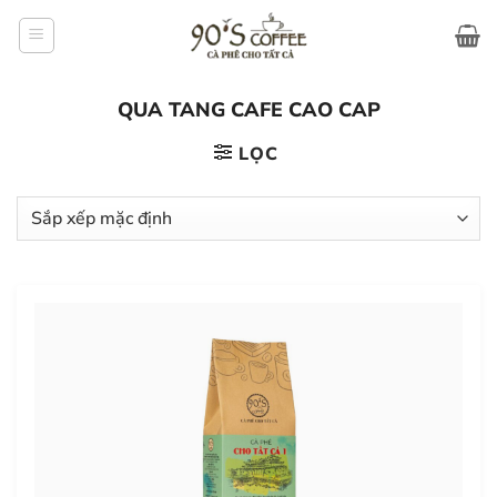
Bỏ
qua
nội
dung
QUA TANG CAFE CAO CAP
LỌC