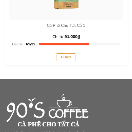
Cà Phê Cho Tất Cả 1
Chỉ từ
91.000
₫
Đã bán :
61/99
CHỌN
Sản
phẩm
này
có
nhiều
biến
thể.
Các
tùy
chọn
có