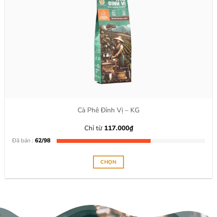
Cà Phê Đỉnh Vị – KG
Chỉ từ
117.000
₫
Đã bán :
62/98
CHỌN
Sản
phẩm
này
có
nhiều