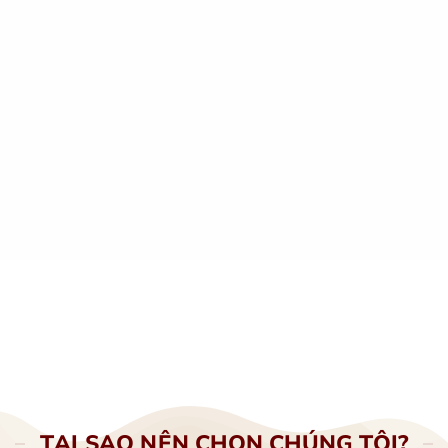
hiểu xem dòng cà phê “Đỉnh Vị” này sẽ mang đến cho chún
những trải nghiệm như thế nào nhé!
Tạo vị: Đầu đắng dễ chịu – Hậu vị sâu – Dư vị ngọt ngào
Hương thơm: Ngọt ngào – Sâu lắng như mật – Lưu hươ
(Trên 3 tiếng).
Sau khi pha: Cà phê có màu nâu cánh gián đậm đà, vô c
mắt. Sánh nhẹ và lớp bọt dày mịn.
CHI TIẾT SẢN PHẨM
TẠI SAO NÊN CHỌN CHÚNG TÔI?