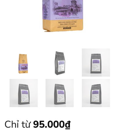
Chỉ từ
95.000
₫