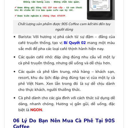
Chất lượng sản phẩm được 90S Coffee cam kết khi đến tay
người dùng
Barista: Với hương vị phá cách từ sự đậm – đắng của
café truyền thống, tạo vị
Bí Quyết 02
mang một màu
sắc mới để pha các loại café thịnh hành hiện nay.
Các quán café nhỏ: đáp ứng đúng nhu cầu về một ly
cà phê truyền thống, nhưng dễ uống và dễ chịu hơn.
Các quán cà phê tầm trung, nhà hàng – khách sạn,
resort, khu du lịch: đáp ứng đúng tạo vị của một ly cà
phê Việt Nam. Xen lẫn trong đó là sự dễ chịu dành
cho thực khách, người thưởng thức.
Cà phê dành cho các gia đình với cách thức sử dụng dễ
dàng, nhanh chóng. Hương vị gần gũi, dễ uống, đặc
biệt là
NGON
.
06 Lý Do Bạn Nên Mua Cà Phê Tại 90S
Coffee