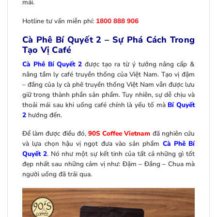
mái.
Hotline tư vấn miễn phí:
1800 888 906
Cà Phê Bí Quyết 2 – Sự Phá Cách Trong
Tạo Vị Café
Cà Phê Bí Quyết 2
được tạo ra từ ý tưởng nâng cấp &
nâng tầm ly café truyền thống của Việt Nam. Tạo vị đậm
– đắng của ly cà phê truyền thống Việt Nam vẫn được lưu
giữ trong thành phần sản phẩm. Tuy nhiên, sự dễ chịu và
thoải mái sau khi uống café chính là yếu tố mà
Bí Quyết
2
hướng đến.
Để làm được điều đó,
90S Coffee Vietnam
đã nghiên cứu
và lựa chọn hậu vị ngọt đưa vào sản phẩm
Cà Phê Bí
Quyết 2
. Nó như một sự kết tinh của tất cả những gì tốt
đẹp nhất sau những cảm vị như: Đậm – Đắng – Chua mà
người uống đã trải qua.