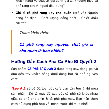
khách hàng và chuyên gia đánh giá là “thương hiệu cà
phê rang xay vì người tiêu dùng”.
Giá sỉ cà phê rang xay cho quán
café với: Nguồn
hàng ổn định – Chất lượng đồng nhất – Chiết khấu
cực tốt.
Tham khảo thêm:
Cà phê rang xay nguyên chất giá sỉ
cho quán là bao nhiêu?
Hướng Dẫn Cách Pha Cà Phê Bí Quyết 2
Sản phẩm
Cà Phê Bí Quyết 2
được rang xay, đóng gói và
đưa đến tay khách hàng dưới dạng bột cà phê nguyên
chất.
*Lưu ý 1
: sẽ có 02 loại bột cafe bạn cần lưu ý khi mua
sản phẩm. Đó là mức độ xay bột cà phê sẽ khác nhau
giữa cà phê pha phin & cà phê pha máy. Bạn nên chọn
cách sử dụng phù hợp với mình trước khi mua nhé!