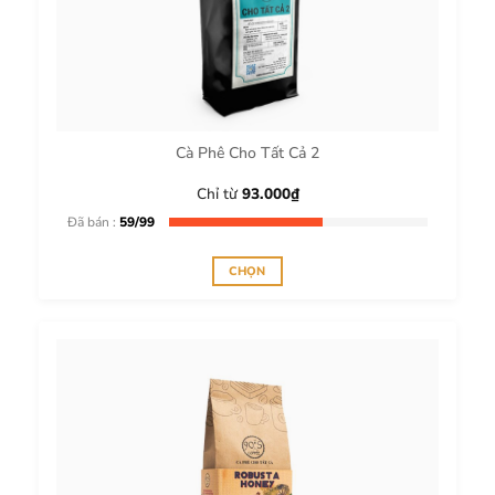
Cà Phê Cho Tất Cả 2
Chỉ từ
93.000
₫
Đã bán :
59/99
CHỌN
Sản
phẩm
này
có
nhiều
biến
thể.
Các
tùy