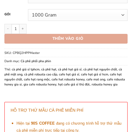
GÓI
Cà phê Bí Quyết 2 số lượng
THÊM VÀO GIỎ
SKU:
CPBQ2HPPMaster
Danh mục:
Cà phê phối pha phin
Thẻ:
cà phê giá sỉ tphcm
,
cà phê hạt
,
cà phê hạt giá sỉ
,
cà phê hạt nguyên chất
,
cà
phê mật ong
,
cà phê robusta cao cấp
,
cafe hạt giá sỉ
,
cafe hạt giá sỉ hcm
,
cafe hạt
nguyên chất
,
cafe hạt rang mộc
,
cafe hat robusta honey
,
cafe mat ong
,
cafe robusta
honey gia si
,
gia cafe robusta honey
,
hạt cafe giá sỉ thủ đức
,
robusta honey gia
HỖ TRỢ THỬ MẪU CÀ PHÊ MIỄN PHÍ
Hiện tại
90S COFFEE
đang có chương trình hỗ trợ thử mẫu
cà phê miễn phí trực tiếp tại công ty.