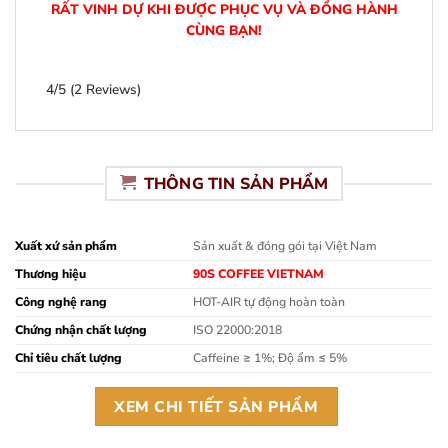
RẤT VINH DỰ KHI ĐƯỢC PHỤC VỤ VÀ ĐỒNG HÀNH
CÙNG BẠN!
4/5
(2 Reviews)
THÔNG TIN SẢN PHẨM
Xuất xứ sản phẩm
Sản xuất & đóng gói tại Việt Nam
Thương hiệu
90S COFFEE VIETNAM
Công nghệ rang
HOT-AIR tự động hoàn toàn
Chứng nhận chất lượng
ISO 22000:2018
Chỉ tiêu chất lượng
Caffeine ≥ 1%; Độ ẩm ≤ 5%
XEM CHI TIẾT SẢN PHẨM