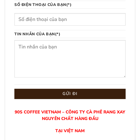
SỐ ĐIỆN THOẠI CỦA BẠN(*)
TIN NHẮN CỦA BẠN(*)
90S COFFEE VIETNAM – CÔNG TY CÀ PHÊ RANG XAY
NGUYÊN CHẤT HÀNG ĐẦU
TẠI VIỆT NAM