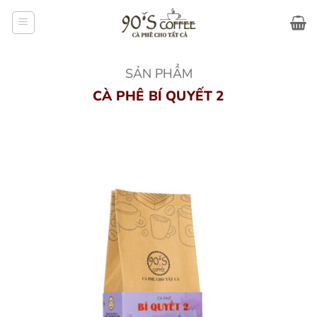
Bỏ
qua
nội
dung
SẢN PHẨM
CÀ PHÊ BÍ QUYẾT 2