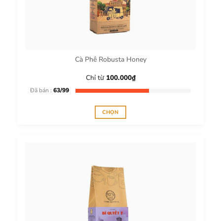
chọn
có
thể
được
chọn
trên
Cà Phê Robusta Honey
trang
sản
Chỉ từ
100.000
₫
phẩm
Đã bán :
63/99
CHỌN
Sản
phẩm
này
có
nhiều
biến
thể.
Các
tùy
chọn