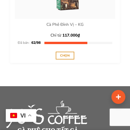
thể
được
chọn
trên
Cà Phê Đỉnh Vị – KG
trang
sản
Chỉ từ
117.000
₫
phẩm
Đã bán :
62/98
CHỌN
Sản
phẩm
này
có
nhiều
biến
thể.
Các
tùy
VI
chọn
có
thể