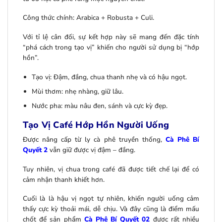
Công thức chính: Arabica + Robusta + Culi.
Với tỉ lệ cân đối, sự kết hợp này sẽ mang đến đặc tính
“phá cách trong tạo vị” khiến cho người sử dụng bị “hớp
hồn”.
Tạo vị: Đậm, đắng, chua thanh nhẹ và có hậu ngọt.
Mùi thơm: nhẹ nhàng, giữ lâu.
Nước pha: màu nâu đen, sánh và cực kỳ đẹp.
Tạo Vị Café Hớp Hồn Người Uống
Được nâng cấp từ ly cà phê truyền thống,
Cà Phê Bí
Quyết 2
vẫn giữ được vị đậm – đắng.
Tuy nhiên, vị chua trong café đã được tiết chế lại để có
cảm nhận thanh khiết hơn.
Cuối là là hậu vị ngọt tự nhiên, khiến người uống cảm
thấy cực kỳ thoải mái, dễ chịu. Và đây cũng là điểm mấu
chốt để sản phẩm
Cà Phê Bí Quyết 02
được rất nhiều