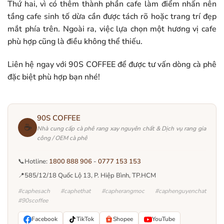
Thứ hai, vì có thêm thành phần cafe làm điểm nhấn nên
tầng cafe sinh tố dừa cần được tách rõ hoặc trang trí đẹp
mắt phía trên. Ngoài ra, việc lựa chọn một hương vị cafe
phù hợp cũng là điều không thể thiếu.
Liên hệ ngay với 90S COFFEE để được tư vấn dòng cà phê
đặc biệt phù hợp bạn nhé!
90S COFFEE
☕
Nhà cung cấp cà phê rang xay nguyên chất & Dịch vụ rang gia
công / OEM cà phê
📞
Hotline:
1800 888 906
-
0777 153 153
📍
585/12/18 Quốc Lộ 13, P. Hiệp Bình, TP.HCM
#caphesach #caphethat #capherangmoc #caphenguyenchat
#90scoffee
Facebook
TikTok
Shopee
YouTube