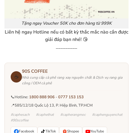
Tặng ngay Voucher 50K cho đơn hàng từ 999K
Liên hệ ngay Hotline nếu có bất kỳ thắc mắc nào cần được
giải đáp bạn nhé! 😘
_________
90S COFFEE
☕
Nhà cung cấp cà phê rang xay nguyên chất & Dịch vụ rang gia
công / OEM cà phê
📞
Hotline:
1800 888 906
-
0777 153 153
📍
585/12/18 Quốc Lộ 13, P. Hiệp Bình, TP.HCM
#caphesach #caphethat #capherangmoc #caphenguyenchat
#90scoffee
Facebook
TikTok
Shopee
YouTube