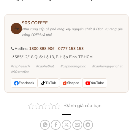
90S COFFEE
☕
Nhà cung cấp cà phê rang xay nguyên chất & Dịch vụ rang gia
công / OEM cà phê
📞
Hotline:
1800 888 906
-
0777 153 153
📍
585/12/18 Quốc Lộ 13, P. Hiệp Bình, TP.HCM
#caphesach #caphethat #capherangmoc #caphenguyenchat
#90scoffee
Facebook
TikTok
Shopee
YouTube
Đánh giá của bạn