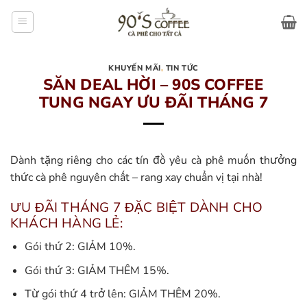
Bỏ
qua
nội
dung
KHUYẾN MÃI
,
TIN TỨC
SĂN DEAL HỜI – 90S COFFEE
TUNG NGAY ƯU ĐÃI THÁNG 7
Dành tặng riêng cho các tín đồ yêu cà phê muốn thưởng
thức cà phê nguyên chất – rang xay chuẩn vị tại nhà!
ƯU ĐÃI THÁNG 7 ĐẶC BIỆT DÀNH CHO
KHÁCH HÀNG LẺ:
Gói thứ 2: GIẢM 10%.
Gói thứ 3: GIẢM THÊM 15%.
Từ gói thứ 4 trở lên: GIẢM THÊM 20%.