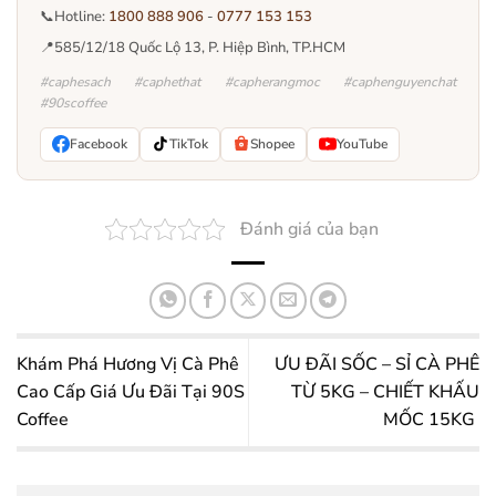
📞
Hotline:
1800 888 906
-
0777 153 153
📍
585/12/18 Quốc Lộ 13, P. Hiệp Bình, TP.HCM
#caphesach #caphethat #capherangmoc #caphenguyenchat
#90scoffee
Facebook
TikTok
Shopee
YouTube
Đánh giá của bạn
Khám Phá Hương Vị Cà Phê
ƯU ĐÃI SỐC – SỈ CÀ PHÊ
Cao Cấp Giá Ưu Đãi Tại 90S
TỪ 5KG – CHIẾT KHẤU
Coffee
MỐC 15KG