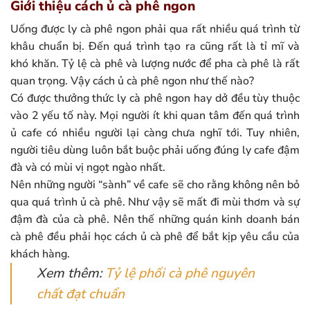
Giới thiệu cách ủ cà phê ngon
Uống được ly cà phê ngon phải qua rất nhiều quá trình từ
khâu chuẩn bị. Đến quá trình tạo ra cũng rất là tỉ mĩ và
khó khăn. Tỷ lệ cà phê và lượng nước để pha cà phê là rất
quan trọng. Vậy cách ủ cà phê ngon như thế nào?
Có được thưởng thức ly cà phê ngon hay dở đều tùy thuộc
vào 2 yếu tố này. Mọi người ít khi quan tâm đến quá trình
ủ cafe có nhiều người lại càng chưa nghĩ tới. Tuy nhiên,
người tiêu dùng luôn bắt buộc phải uống đúng ly cafe đậm
đà và có mùi vị ngọt ngào nhất.
Nên những người “sành” về cafe sẽ cho rằng không nên bỏ
qua quá trình ủ cà phê. Như vậy sẽ mất đi mùi thơm và sự
đậm đà của cà phê. Nên thế những quán kinh doanh bán
cà phê đều phải học cách ủ cà phê để bắt kịp yêu cầu của
khách hàng.
Xem thêm:
Tỷ lệ phối cà phê nguyên
chất đạt chuẩn