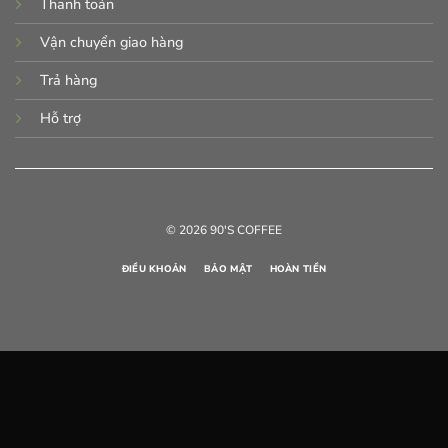
Thanh toán
Vận chuyển giao hàng
Trả hàng
Hỗ trợ
© 2026 90'S COFFEE
ĐIỀU KHOẢN
BẢO MẬT
HOÀN TIỀN