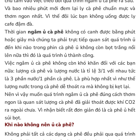
chú tâm vào việc theo dõi quá trình ngâm ủ cà phê ra sau.
Và bao nhiêu phút mới đem lại ly cà phê chuẩn mực và
thơm ngon nhất. Vì thế đôi lúc bạn không uống được ly
cafe đậm đà.
Thời gian
ngâm ủ cà phê
không có canh được bằng phút
hoặc giây mà chúng ta phải trực tiếp quan sát quá trình ủ
đến khi nào trong phin cà phê ủ không còn bọt trắng nổi
lên nữa thì đó là quá trình ủ thành công.
Việc ngâm ủ cà phê không còn khó khăn đối với các bạn
nữa: lượng cà phê và lượng nước là tỉ lệ 3/1 với nhau tức
là 3 phần nước/1 phần cà phê. Là phù hợp nhất vì như thế
lượng nước trong cà phê dễ thoát ra mà không bị kẹt lại.
Nên vì vậy muốn quá trình ngâm ủ cà phê đúng cách thơm
ngon là quan sát lượng cà phê đã giải thoát được khí CO2
ra ngoài chưa. Vì nhận biết rất đơn giản đó là cà phê ủ hết
sủi bọt.
Khi nào không nên ủ cà phê?
Không phải tất cả các dạng cà phê đều phải qua quá trình