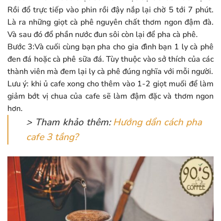
Rồi đổ trực tiếp vào phin rồi đậy nắp lại chờ 5 tới 7 phút.
Là ra những giọt cà phê nguyên chất thơm ngon đậm đà.
Và sau đó đổ phần nước đun sôi còn lại để pha cà phê.
Bước 3:Và cuối cùng bạn pha cho gia đình bạn 1 ly cà phê
đen đá hoặc cà phê sữa đá. Tùy thuộc vào sở thích của các
thành viên mà đem lại ly cà phê đúng nghĩa với mỗi người.
Lưu ý: khi ủ cafe xong cho thêm vào 1-2 giọt muối để làm
giảm bớt vị chua của cafe sẽ làm đậm đặc và thơm ngon
hơn.
> Tham khảo thêm:
Hướng dẩn cách pha
cafe 3 tầng
?