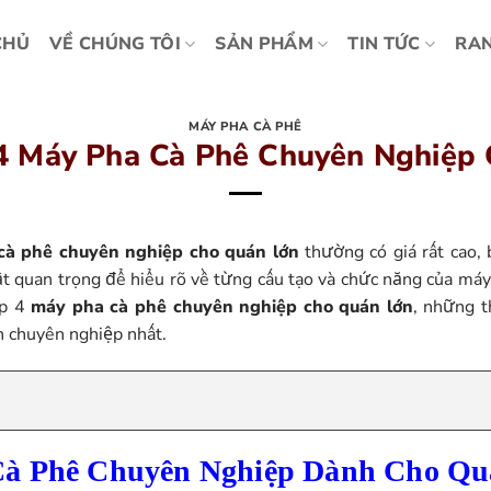
CHỦ
VỀ CHÚNG TÔI
SẢN PHẨM
TIN TỨC
RAN
MÁY PHA CÀ PHÊ
 4 Máy Pha Cà Phê Chuyên Nghiệp
cà phê chuyên nghiệp cho quán lớn
thường có giá rất cao, 
t quan trọng để hiểu rõ về từng cấu tạo và chức năng của máy
op 4
máy pha cà phê chuyên nghiệp cho quán lớn
, những 
h chuyên nghiệp nhất.
Cà Phê Chuyên Nghiệp Dành Cho Q