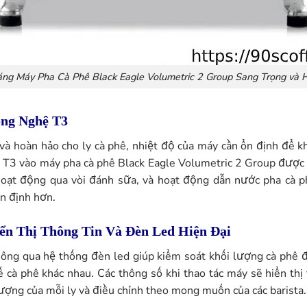
áng Máy Pha Cà Phê Black Eagle Volumetric 2 Group Sang Trọng và H
ông Nghệ T3
 hoàn hảo cho ly cà phê, nhiệt độ của máy cần ổn định để k
T3 vào máy pha cà phê Black Eagle Volumetric 2 Group được c
c hoạt động qua vòi đánh sữa, và hoạt động dẫn nước pha cà 
n định hơn.
n Thị Thông Tin Và Đèn Led Hiện Đại
 thông qua hệ thống đèn led giúp kiểm soát khối lượng cà ph
 cà phê khác nhau. Các thông số khi thao tác máy sẽ hiển thị
 lượng của mỗi ly và điều chỉnh theo mong muốn của các barista.