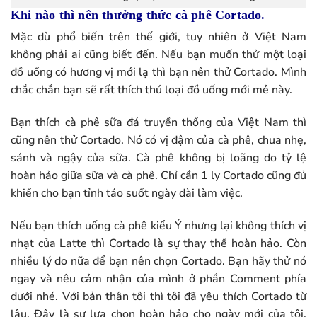
Khi nào thì nên thưởng thức cà phê Cortado.
Mặc dù phổ biến trên thế giới, tuy nhiên ở Việt Nam
không phải ai cũng biết đến. Nếu bạn muốn thử một loại
đồ uống có hương vị mới lạ thì bạn nên thử Cortado. Mình
chắc chắn bạn sẽ rất thích thú loại đồ uống mới mẻ này.
Bạn thích cà phê sữa đá truyền thống của Việt Nam thì
cũng nên thử Cortado. Nó có vị đậm của cà phê, chua nhẹ,
sánh và ngậy của sữa. Cà phê không bị loãng do tỷ lệ
hoàn hảo giữa sữa và cà phê. Chỉ cần 1 ly Cortado cũng đủ
khiến cho bạn tỉnh táo suốt ngày dài làm việc.
Nếu bạn thích uống cà phê kiểu Ý nhưng lại không thích vị
nhạt của Latte thì Cortado là sự thay thế hoàn hảo. Còn
nhiều lý do nữa để bạn nên chọn Cortado. Bạn hãy thử nó
ngay và nêu cảm nhận của mình ở phần Comment phía
dưới nhé. Với bản thân tôi thì tôi đã yêu thích Cortado từ
lâu. Đây là sự lựa chọn hoàn hảo cho ngày mới của tôi.