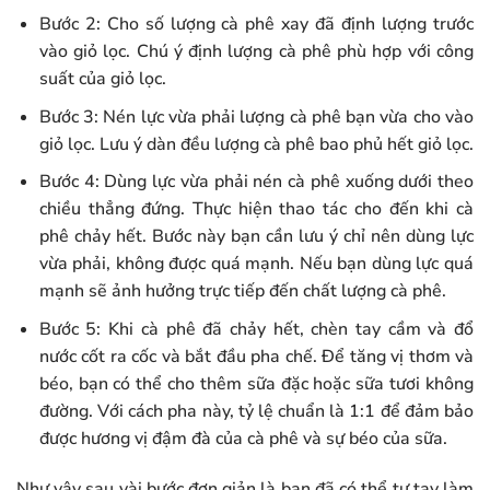
Bước 2: Cho số lượng cà phê xay đã định lượng trước
vào giỏ lọc. Chú ý định lượng cà phê phù hợp với công
suất của giỏ lọc.
Bước 3: Nén lực vừa phải lượng cà phê bạn vừa cho vào
giỏ lọc. Lưu ý dàn đều lượng cà phê bao phủ hết giỏ lọc.
Bước 4: Dùng lực vừa phải nén cà phê xuống dưới theo
chiều thẳng đứng. Thực hiện thao tác cho đến khi cà
phê chảy hết. Bước này bạn cần lưu ý chỉ nên dùng lực
vừa phải, không được quá mạnh. Nếu bạn dùng lực quá
mạnh sẽ ảnh hưởng trực tiếp đến chất lượng cà phê.
Bước 5: Khi cà phê đã chảy hết, chèn tay cầm và đổ
nước cốt ra cốc và bắt đầu pha chế. Để tăng vị thơm và
béo, bạn có thể cho thêm sữa đặc hoặc sữa tươi không
đường. Với cách pha này, tỷ lệ chuẩn là 1:1 để đảm bảo
được hương vị đậm đà của cà phê và sự béo của sữa.
Như vậy sau vài bước đơn giản là bạn đã có thể tự tay làm