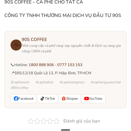
90S COFFEE – CÀ PHÊ CHO TẤT CẢ
CÔNG TY TNHH THƯƠNG MẠI DỊCH VỤ ĐẦU TƯ 90S
90S COFFEE
☕
Nhà cung cấp cà phê rang xay nguyên chất & Dịch vụ rang gia
công / OEM cà phê
📞
Hotline:
1800 888 906
-
0777 153 153
📍
585/12/18 Quốc Lộ 13, P. Hiệp Bình, TP.HCM
#caphesach #caphethat #capherangmoc #caphenguyenchat
#90scoffee
Facebook
TikTok
Shopee
YouTube
Đánh giá của bạn