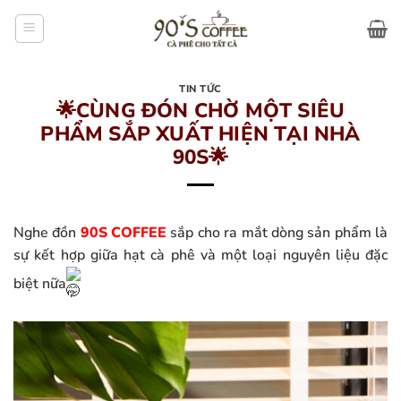
Bỏ
qua
nội
dung
TIN TỨC
🌟CÙNG ĐÓN CHỜ MỘT SIÊU
PHẨM SẮP XUẤT HIỆN TẠI NHÀ
90S🌟
Nghe đồn
90S COFFEE
sắp cho ra mắt dòng sản phẩm là
sự kết hợp giữa hạt cà phê và một loại nguyên liệu đặc
biệt nữa