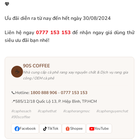
💖
Ưu đãi diễn ra từ nay đến hết ngày 30/08/2024
Liên hệ ngay
0777 153 153
để nhận ngay giá dùng thử
siêu ưu đãi bạn nhé!
90S COFFEE
☕
Nhà cung cấp cà phê rang xay nguyên chất & Dịch vụ rang gia
công / OEM cà phê
📞
Hotline:
1800 888 906
-
0777 153 153
📍
585/12/18 Quốc Lộ 13, P. Hiệp Bình, TP.HCM
#caphesach #caphethat #capherangmoc #caphenguyenchat
#90scoffee
Facebook
TikTok
Shopee
YouTube