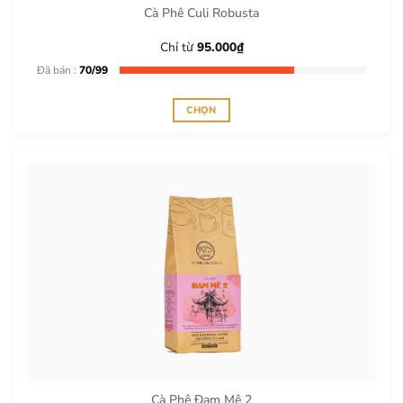
trên
Cà Phê Culi Robusta
trang
sản
Chỉ từ
95.000
₫
phẩm
Đã bán :
70/99
CHỌN
Sản
phẩm
này
có
nhiều
biến
thể.
Các
tùy
chọn
có
thể
được
chọn
trên
Cà Phê Đam Mê 2