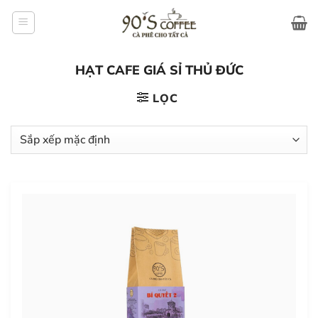
Bỏ
qua
nội
dung
HẠT CAFE GIÁ SỈ THỦ ĐỨC
LỌC