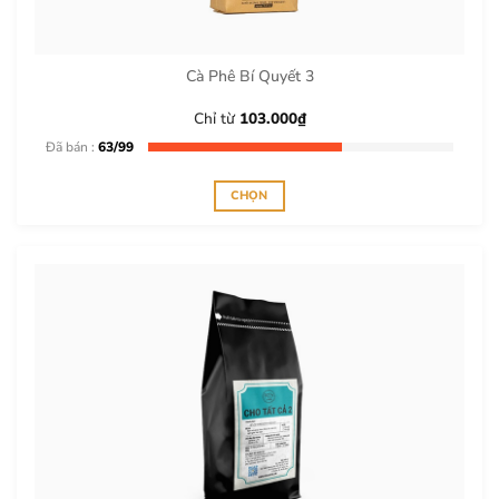
thể
được
chọn
trên
Cà Phê Bí Quyết 3
trang
sản
Chỉ từ
103.000
₫
phẩm
Đã bán :
63/99
CHỌN
Sản
phẩm
này
có
nhiều
biến
thể.
Các
tùy
chọn
có
thể