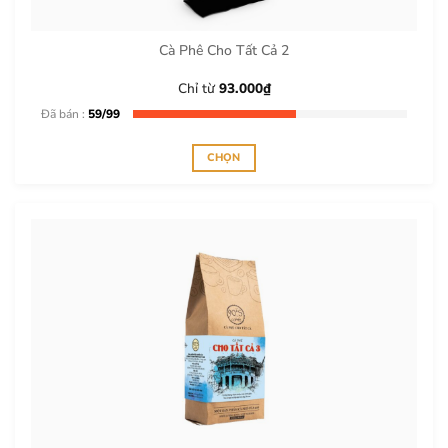
được
chọn
trên
Cà Phê Cho Tất Cả 2
trang
sản
Chỉ từ
93.000
₫
phẩm
Đã bán :
59/99
CHỌN
Sản
phẩm
này
có
nhiều
biến
thể.
Các
tùy
chọn
có
thể
được