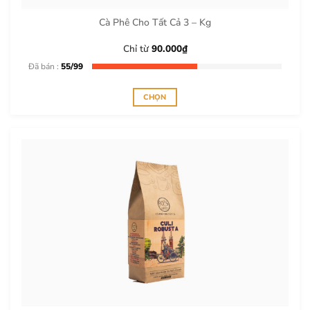
chọn
trên
Cà Phê Cho Tất Cả 3 – Kg
trang
sản
Chỉ từ
90.000
₫
phẩm
Đã bán :
55/99
CHỌN
Sản
phẩm
này
có
nhiều
biến
thể.
Các
tùy
chọn
có
thể
được
chọn