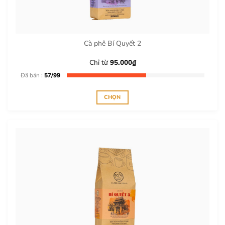
Cà phê Bí Quyết 2
Chỉ từ
95.000
₫
Đã bán :
57/99
CHỌN
Sản
phẩm
này
có
nhiều
biến
thể.
Các
tùy
chọn
có