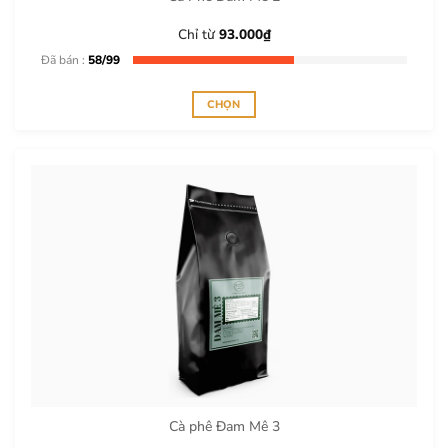
trang
sản
Chỉ từ
93.000
₫
phẩm
Đã bán :
58/99
CHỌN
Sản
phẩm
này
có
nhiều
biến
thể.
Các
tùy
chọn
có
thể
được
chọn
trên
Cà phê Đam Mê 3
trang