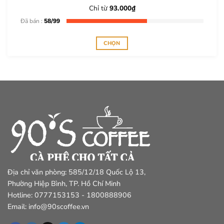
sản
Chỉ từ
93.000
₫
phẩm
Đã bán :
58/99
CHỌN
Sản
phẩm
này
có
nhiều
biến
thể.
Các
tùy
chọn
có
thể
Địa chỉ văn phòng: 585/12/18 Quốc Lộ 13,
được
Phường Hiệp Bình, TP. Hồ Chí Minh
chọn
Hotline: 0777153153 - 1800888906
trên
Email: info@90scoffee.vn
trang
sản