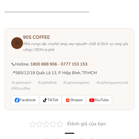
—————————————————
90S COFFEE
☕
Nhà cung cấp cà phê rang xay nguyên chất & Dịch vụ rang gia
công / OEM cà phê
📞
Hotline:
1800 888 906
-
0777 153 153
📍
585/12/18 Quốc Lộ 13, P. Hiệp Bình, TP.HCM
#caphesach #caphethat #capherangmoc #caphenguyenchat
#90scoffee
Facebook
TikTok
Shopee
YouTube
Đánh giá của bạn