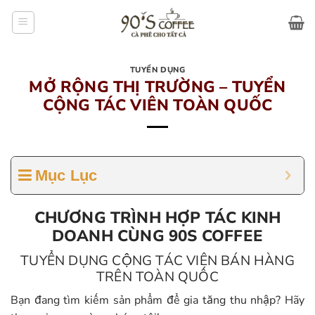
Bỏ
qua
nội
dung
TUYỂN DỤNG
MỞ RỘNG THỊ TRƯỜNG – TUYỂN
CỘNG TÁC VIÊN TOÀN QUỐC
Mục Lục
CHƯƠNG TRÌNH HỢP TÁC KINH
DOANH CÙNG 90S COFFEE
TUYỂN DỤNG CỘNG TÁC VIÊN BÁN HÀNG
TRÊN TOÀN QUỐC
Bạn đang tìm kiếm sản phẩm để gia tăng thu nhập? Hãy