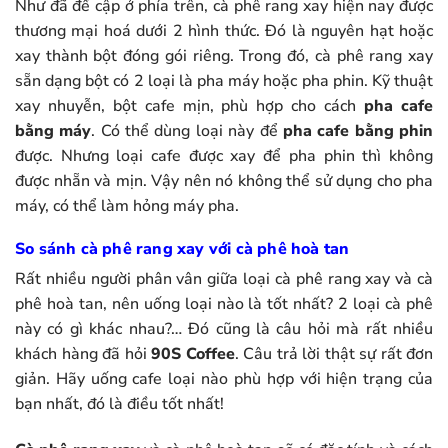
Như đã đề cập ở phía trên, cà phê rang xay hiện nay được
thương mại hoá dưới 2 hình thức. Đó là nguyên hạt hoặc
xay thành bột đóng gói riêng. Trong đó, cà phê rang xay
sẵn dạng bột có 2 loại là pha máy hoặc pha phin. Kỹ thuật
xay nhuyễn, bột cafe mịn, phù hợp cho cách
pha cafe
bằng máy
. Có thể dùng loại này để
pha cafe bằng phin
được. Nhưng loại cafe được xay để pha phin thì không
được nhẵn và mịn. Vậy nên nó không thể sử dụng cho pha
máy, có thể làm hỏng máy pha.
So sánh cà phê rang xay với cà phê hoà tan
Rất nhiều người phân vân giữa loại cà phê rang xay và cà
phê hoà tan, nên uống loại nào là tốt nhất? 2 loại cà phê
này có gì khác nhau?… Đó cũng là câu hỏi mà rất nhiều
khách hàng đã hỏi
90S Coffee
. Câu trả lời thật sự rất đơn
giản. Hãy uống cafe loại nào phù hợp với hiện trạng của
bạn nhất, đó là điều tốt nhất!