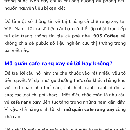
trong nước. Nên đây chỉ là phương hướng dự phòng nếu
nguồn nguyên liệu bị cạn kiệt.
Đó là một số thông tin về thị trường cà phê rang xay tại
Việt Nam. Tất cả số liệu các bạn có thể cập nhật trực tiếp
tại các trang thông tin giá cà phê nhé.
90S Coffee
sẽ
không chia sẻ public số liệu nghiên cứu thị trường trong
bài viết này.
Mở quán cafe rang xay có lời hay không?
Để trả lời câu hỏi này thì phụ thuộc vào rất nhiều yếu tố
tiên quyết. Ví dụ như: gu thưởng thức của khách hàng khu
vực mở quán như thế nào; tình hình cạnh tranh ở đó ra
sao; các loại chi phí khác;… Một điều chắc chắn là nhu cầu
về
cafe rang xay
liên tục tăng trong những năm gần đây.
Vì vậy, khả năng sinh lời khi
mở quán cafe rang xay
cũng
khá cao.
Nếu chỉ là một quán cafe nhỏ, giá một ly cafe bán ra chỉ