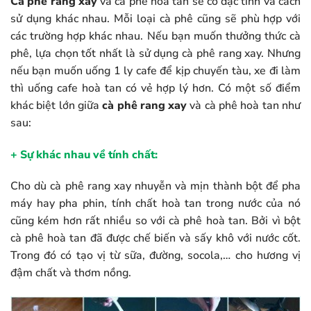
Cà phê rang xay
và cà phê hoà tan sẽ có đặc tính và cách
sử dụng khác nhau. Mỗi loại cà phê cũng sẽ phù hợp với
các trường hợp khác nhau. Nếu bạn muốn thưởng thức cà
phê, lựa chọn tốt nhất là sử dụng cà phê rang xay. Nhưng
nếu bạn muốn uống 1 ly cafe để kịp chuyến tàu, xe đi làm
thì uống cafe hoà tan có vẻ hợp lý hơn. Có một số điểm
khác biệt lớn giữa
cà phê rang xay
và cà phê hoà tan như
sau:
+ Sự khác nhau về tính chất:
Cho dù cà phê rang xay nhuyễn và mịn thành bột để pha
máy hay pha phin, tính chất hoà tan trong nước của nó
cũng kém hơn rất nhiều so với cà phê hoà tan. Bởi vì bột
cà phê hoà tan đã được chế biến và sấy khô với nước cốt.
Trong đó có tạo vị từ sữa, đường, socola,… cho hương vị
đậm chất và thơm nồng.