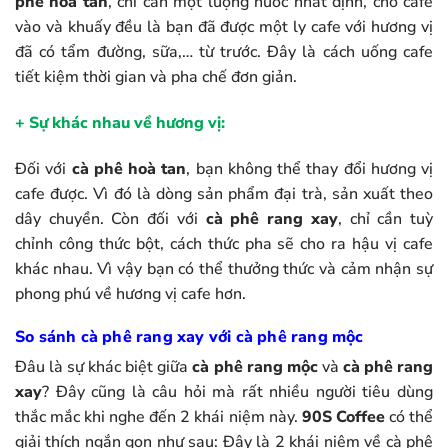
phê hoà tan
, chỉ cần một lượng nước nhất định, cho cafe
vào và khuấy đều là bạn đã được một ly cafe với hương vị
đã có tẩm đường, sữa,… từ trước. Đây là cách uống cafe
tiết kiệm thời gian và pha chế đơn giản.
+ Sự khác nhau về hương vị:
Đối với
cà phê hoà tan
, bạn không thể thay đổi hương vị
cafe được. Vì đó là dòng sản phẩm đại trà, sản xuất theo
dây chuyền. Còn đối với
cà phê rang xay
, chỉ cần tuỳ
chỉnh công thức bột, cách thức pha sẽ cho ra hậu vị cafe
khác nhau. Vì vậy bạn có thể thưởng thức và cảm nhận sự
phong phú về hương vị cafe hơn.
So sánh cà phê rang xay với cà phê rang mộc
Đâu là sự khác biệt giữa
cà phê rang mộc
và
cà phê rang
xay
? Đây cũng là câu hỏi mà rất nhiều người tiêu dùng
thắc mắc khi nghe đến 2 khái niệm này.
90S Coffee
có thể
giải thích ngắn gọn như sau: Đây là 2 khái niệm về cà phê