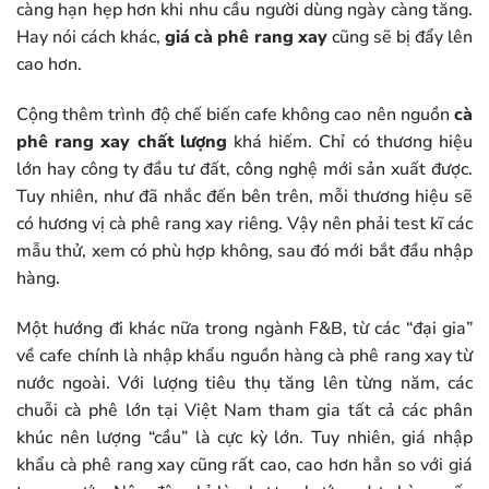
càng hạn hẹp hơn khi nhu cầu người dùng ngày càng tăng.
Hay nói cách khác,
giá cà phê rang xay
cũng sẽ bị đẩy lên
cao hơn.
Cộng thêm trình độ chế biến cafe không cao nên nguồn
cà
phê rang xay chất lượng
khá hiếm. Chỉ có thương hiệu
lớn hay công ty đầu tư đất, công nghệ mới sản xuất được.
Tuy nhiên, như đã nhắc đến bên trên, mỗi thương hiệu sẽ
có hương vị cà phê rang xay riêng. Vậy nên phải test kĩ các
mẫu thử, xem có phù hợp không, sau đó mới bắt đầu nhập
hàng.
Một hướng đi khác nữa trong ngành F&B, từ các “đại gia”
về cafe chính là nhập khẩu nguồn hàng cà phê rang xay từ
nước ngoài. Với lượng tiêu thụ tăng lên từng năm, các
chuỗi cà phê lớn tại Việt Nam tham gia tất cả các phân
khúc nên lượng “cầu” là cực kỳ lớn. Tuy nhiên, giá nhập
khẩu cà phê rang xay cũng rất cao, cao hơn hẳn so với giá