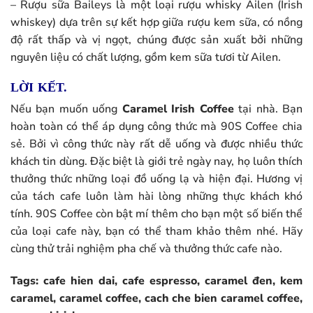
– Rượu sữa Baileys là một loại rượu whisky Ailen (Irish
whiskey) dựa trên sự kết hợp giữa rượu kem sữa, có nồng
độ rất thấp và vị ngọt, chúng được sản xuất bởi những
nguyên liệu có chất lượng, gồm kem sữa tươi từ Ailen.
LỜI KẾT.
Nếu bạn muốn uống
Caramel Irish Coffee
tại nhà. Bạn
hoàn toàn có thể áp dụng công thức mà 90S Coffee chia
sẻ. Bởi vì công thức này rất dễ uống và được nhiều thức
khách tin dùng. Đặc biệt là giới trẻ ngày nay, họ luôn thích
thưởng thức những loại đồ uống lạ và hiện đại. Hương vị
của tách cafe luôn làm hài lòng những thực khách khó
tính. 90S Coffee còn bật mí thêm cho bạn một số biến thể
của loại cafe này, bạn có thể tham khảo thêm nhé. Hãy
cùng thử trải nghiệm pha chế và thưởng thức cafe nào.
Tags: cafe hien dai, cafe espresso, caramel đen, kem
caramel, caramel coffee, cach che bien caramel coffee,