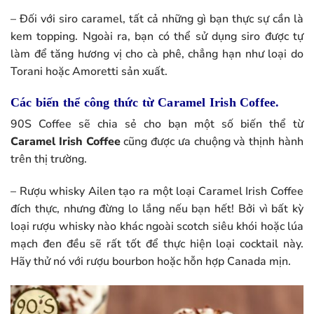
– Đối với siro caramel, tất cả những gì bạn thực sự cần là
kem topping. Ngoài ra, bạn có thể sử dụng siro được tự
làm để tăng hương vị cho cà phê, chẳng hạn như loại do
Torani hoặc Amoretti sản xuất.
Các biến thể công thức từ Caramel Irish Coffee.
90S Coffee sẽ chia sẻ cho bạn một số biến thể từ
Caramel Irish Coffee
cũng được ưa chuộng và thịnh hành
trên thị trường.
– Rượu whisky Ailen tạo ra một loại Caramel Irish Coffee
đích thực, nhưng đừng lo lắng nếu bạn hết! Bởi vì bất kỳ
loại rượu whisky nào khác ngoài scotch siêu khói hoặc lúa
mạch đen đều sẽ rất tốt để thực hiện loại cocktail này.
Hãy thử nó với rượu bourbon hoặc hỗn hợp Canada mịn.