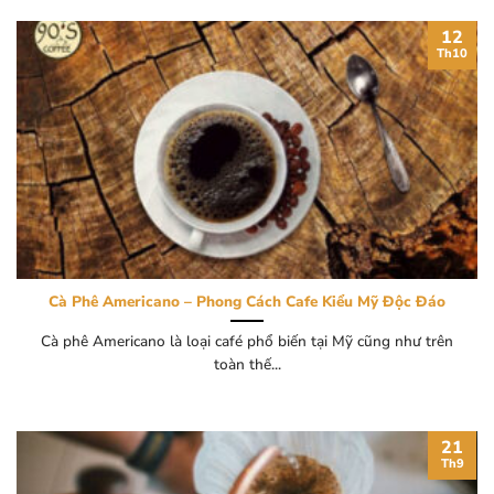
12
Th10
Cà Phê Americano – Phong Cách Cafe Kiểu Mỹ Độc Đáo
Cà phê Americano là loại café phổ biến tại Mỹ cũng như trên
toàn thế...
21
Th9