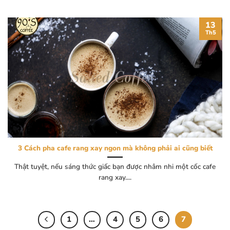
13
Th5
3 Cách pha cafe rang xay ngon mà không phải ai cũng biết
Thật tuyệt, nếu sáng thức giấc bạn được nhâm nhi một cốc cafe
rang xay....
1
…
4
5
6
7