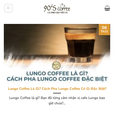
Bỏ
qua
nội
dung
06
Th11
Lungo Coffee Là Gì? Cách Pha Lungo Coffee Có Gì Đặc Biệt?
Lungo Coffee là gì? Bạn đã từng cảm nhận vị cafe Lungo bao
giờ chưa?...