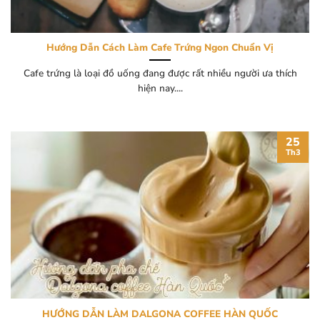
Hướng Dẫn Cách Làm Cafe Trứng Ngon Chuẩn Vị
Cafe trứng là loại đồ uống đang được rất nhiều người ưa thích
hiện nay....
25
Th3
HƯỚNG DẪN LÀM DALGONA COFFEE HÀN QUỐC