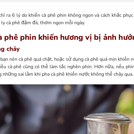
hỉ ra 6 lý do khiến cà phê phin không ngon và cách khắc phục
i ly cà phê đậm đà, thơm ngon mỗi ngày.
cà phê phin khiến hương vị bị ảnh hư
ng chảy
i bạn nén cà phê quá chặt, hoặc sử dụng cà phê quá mịn khiến 
iều cà phê cũng có thể làm tắc nghẽn phin. Hơn nữa, nếu phin 
ng những
sai lầm khi pha cà phê
khiến nước không thể chảy qua.