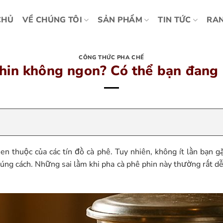
CHỦ
VỀ CHÚNG TÔI
SẢN PHẨM
TIN TỨC
RAN
CÔNG THỨC PHA CHẾ
hin không ngon? Có thể bạn đang 
n thuộc của các tín đồ cà phê. Tuy nhiên, không ít lần bạn g
úng cách. Những sai lầm khi pha cà phê phin này thường rất d