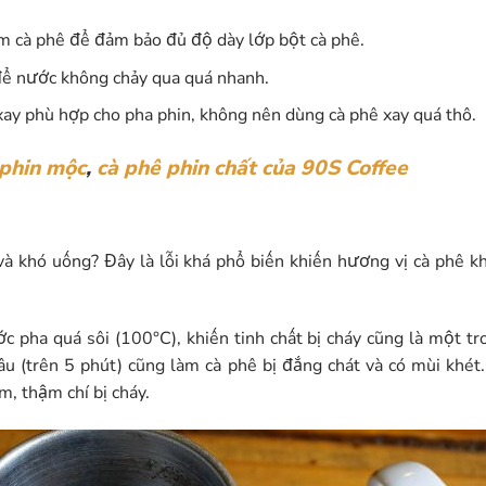
 cà phê để đảm bảo đủ độ dày lớp bột cà phê.
để nước không chảy qua quá nhanh.
xay phù hợp cho pha phin, không nên dùng cà phê xay quá thô.
 phin mộc
,
cà phê phin chất
của 90S Coffee
 và khó uống? Đây là lỗi khá phổ biến khiến hương vị cà phê
 pha quá sôi (100°C), khiến tinh chất bị cháy
cũng là một tr
lâu (trên 5 phút) cũng làm cà phê bị đắng chát và có mùi khé
m, thậm chí bị cháy.