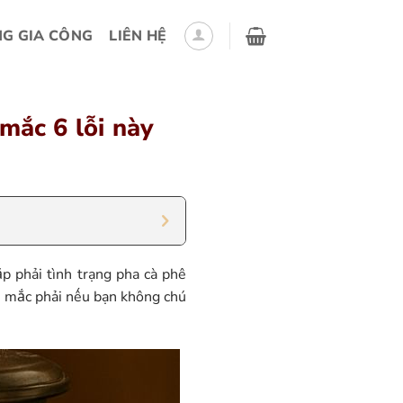
G GIA CÔNG
LIÊN HỆ
mắc 6 lỗi này
ặp phải tình trạng pha cà phê
ễ mắc phải nếu bạn không chú