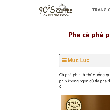
Bỏ
qua
TRANG 
nội
dung
Pha cà phê p
Mục Lục
Cà phê phin là thức uống que
phin không ngon dù đã pha đ
ý.