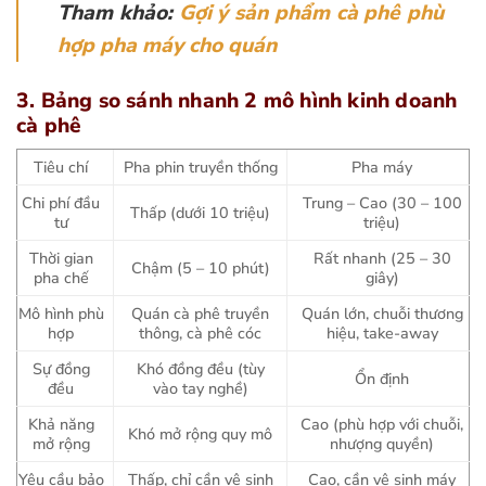
Tham khảo:
Gợi ý sản phẩm cà phê phù
hợp pha máy cho quán
3. Bảng so sánh nhanh 2 mô hình kinh doanh
cà phê
Tiêu chí
Pha phin truyền thống
Pha máy
Chi phí đầu
Trung – Cao (30 – 100
Thấp (dưới 10 triệu)
tư
triệu)
Thời gian
Rất nhanh (25 – 30
Chậm (5 – 10 phút)
pha chế
giây)
Mô hình phù
Quán cà phê truyền
Quán lớn, chuỗi thương
hợp
thông, cà phê cóc
hiệu, take-away
Sự đồng
Khó đồng đều (tùy
Ổn định
đều
vào tay nghề)
Khả năng
Cao (phù hợp với chuỗi,
Khó mở rộng quy mô
mở rộng
nhượng quyền)
Yêu cầu bảo
Thấp, chỉ cần vệ sinh
Cao, cần vệ sinh máy