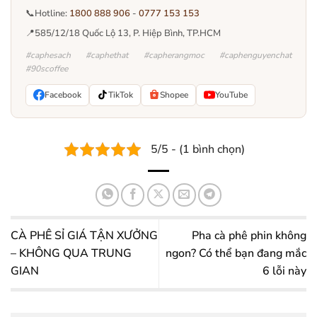
📞
Hotline:
1800 888 906
-
0777 153 153
📍
585/12/18 Quốc Lộ 13, P. Hiệp Bình, TP.HCM
#caphesach #caphethat #capherangmoc #caphenguyenchat
#90scoffee
Facebook
TikTok
Shopee
YouTube
5/5 - (1 bình chọn)
CÀ PHÊ SỈ GIÁ TẬN XƯỞNG
Pha cà phê phin không
– KHÔNG QUA TRUNG
ngon? Có thể bạn đang mắc
GIAN
6 lỗi này