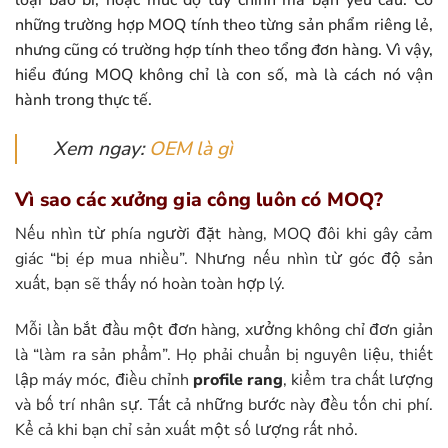
loại bao bì, hoặc mức độ tùy chỉnh mà bạn yêu cầu. Có
những trường hợp MOQ tính theo từng sản phẩm riêng lẻ,
nhưng cũng có trường hợp tính theo tổng đơn hàng. Vì vậy,
hiểu đúng MOQ không chỉ là con số, mà là cách nó vận
hành trong thực tế.
Xem ngay:
OEM là gì
Vì sao các xưởng gia công luôn có MOQ?
Nếu nhìn từ phía người đặt hàng, MOQ đôi khi gây cảm
giác “bị ép mua nhiều”. Nhưng nếu nhìn từ góc độ sản
xuất, bạn sẽ thấy nó hoàn toàn hợp lý.
Mỗi lần bắt đầu một đơn hàng, xưởng không chỉ đơn giản
là “làm ra sản phẩm”. Họ phải chuẩn bị nguyên liệu, thiết
lập máy móc, điều chỉnh
profile rang
, kiểm tra chất lượng
và bố trí nhân sự. Tất cả những bước này đều tốn chi phí.
Kể cả khi bạn chỉ sản xuất một số lượng rất nhỏ.