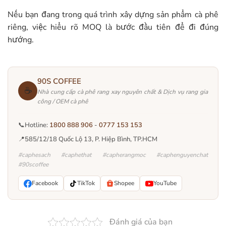
Nếu bạn đang trong quá trình xây dựng sản phẩm cà phê
riêng, việc hiểu rõ MOQ là bước đầu tiên để đi đúng
hướng.
90S COFFEE
☕
Nhà cung cấp cà phê rang xay nguyên chất & Dịch vụ rang gia
công / OEM cà phê
📞
Hotline:
1800 888 906
-
0777 153 153
📍
585/12/18 Quốc Lộ 13, P. Hiệp Bình, TP.HCM
#caphesach #caphethat #capherangmoc #caphenguyenchat
#90scoffee
Facebook
TikTok
Shopee
YouTube
Đánh giá của bạn