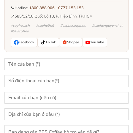
📞
Hotline:
1800 888 906
-
0777 153 153
📍
585/12/18 Quốc Lộ 13, P. Hiệp Bình, TP.HCM
#caphesach #caphethat #capherangmoc #caphenguyenchat
#90scoffee
Facebook
TikTok
Shopee
YouTube