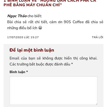
1 BÌNH LUẬN VỀ “
HƯỚNG DẪN CÁCH PHA CÀ
PHÊ BẰNG MÁY CHUẨN CHỈ
”
Ngọc Thảo
cho biết:
Bài chia sẻ rất chi tiết, cám ơn 90S Coffee đã chia sẻ
những điều bổ ích 😀
17/07/2020 LÚC 15:27
TRẢ LỜI
Để lại một bình luận
Email của bạn sẽ không được hiển thị công khai.
Các trường bắt buộc được đánh dấu
*
Bình luận
*