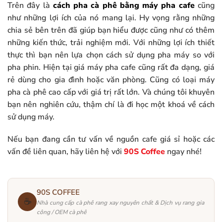
Trên đây là
cách pha cà phê bằng máy pha cafe
cũng
như những lợi ích của nó mang lại. Hy vọng rằng những
chia sẻ bên trên đã giúp bạn hiểu được cũng như có thêm
những kiến thức, trải nghiệm mới. Với những lợi ích thiết
thực thì bạn nên lựa chọn cách sử dụng pha máy so với
pha phin. Hiện tại giá máy pha cafe cũng rất đa dạng, giá
rẻ dùng cho gia đình hoặc văn phòng. Cũng có loại máy
pha cà phê cao cấp với giá trị rất lớn. Và chúng tôi khuyên
bạn nên nghiên cứu, thậm chí là đi học một khoá về cách
sử dụng máy.
Nếu bạn đang cần tư vấn về nguồn cafe giá sỉ hoặc các
vấn đề liên quan, hãy liên hệ với
90S Coffee
ngay nhé!
90S COFFEE
☕
Nhà cung cấp cà phê rang xay nguyên chất & Dịch vụ rang gia
công / OEM cà phê