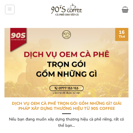
Bỏ
qua
nội
dung
16
Th4
DỊCH VỤ OEM CÀ PHÊ TRỌN GÓI GỒM NHỮNG GÌ? GIẢI
PHÁP XÂY DỰNG THƯƠNG HIỆU TỪ 90S COFFEE
Nếu bạn đang muốn xây dựng thương hiệu cà phê riêng, rất có
thể bạn...