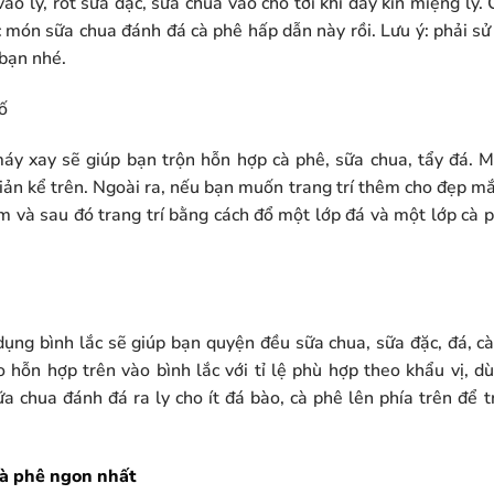
vào ly, rót sữa đặc, sữa chua vào cho tới khi đầy kín miệng ly.
c món sữa chua đánh đá cà phê hấp dẫn này rồi. Lưu ý: phải s
 bạn nhé.
ố
áy xay sẽ giúp bạn trộn hỗn hợp cà phê, sữa chua, tẩy đá. 
iản kể trên. Ngoài ra, nếu bạn muốn trang trí thêm cho đẹp mắt 
m và sau đó trang trí bằng cách đổ một lớp đá và một lớp cà 
 dụng bình lắc sẽ giúp bạn quyện đều sữa chua, sữa đặc, đá, c
ho hỗn hợp trên vào bình lắc với tỉ lệ phù hợp theo khẩu vị, 
a chua đánh đá ra ly cho ít đá bào, cà phê lên phía trên để 
cà phê ngon nhất