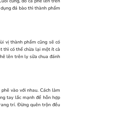
 Cuối cùng, đổ cà phê lên trên
ử dụng đá bào thì thành phẩm
Mùi vị thành phẩm cũng sẽ có
thì có thể chừa lại một ít cà
phê lên trên ly sữa chua đánh
à phê vào với nhau. Cách làm
dùng tay lắc mạnh để hỗn hợp
trang trí. Đừng quên trộn đều