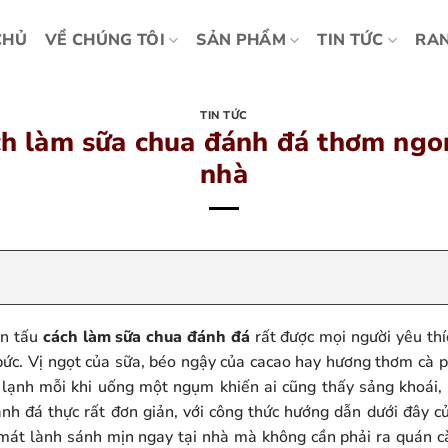
CHỦ
VỀ CHÚNG TÔI
SẢN PHẨM
TIN TỨC
RAN
TIN TỨC
ch làm sữa chua đánh đá thơm ngon
nhà
ến tấu
cách làm sữa chua đánh đá
rất được mọi người yêu thí
bức. Vị ngọt của sữa, béo ngậy của cacao hay hương thơm cà p
 lạnh mỗi khi uống một ngụm khiến ai cũng thấy sảng khoái
nh đá thực rất đơn giản, với công thức hướng dẫn dưới đây 
át lành sánh mịn ngay tại nhà mà không cần phải ra quán c