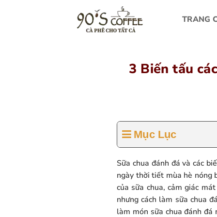
Bỏ
qua
TRANG 
nội
dung
3 Biến tấu cá
Mục Lục
Sữa chua đánh đá và các bi
ngày thời tiết mùa hè nóng 
của sữa chua, cảm giác mát
nhưng cách làm sữa chua đá
làm món sữa chua đánh đá m