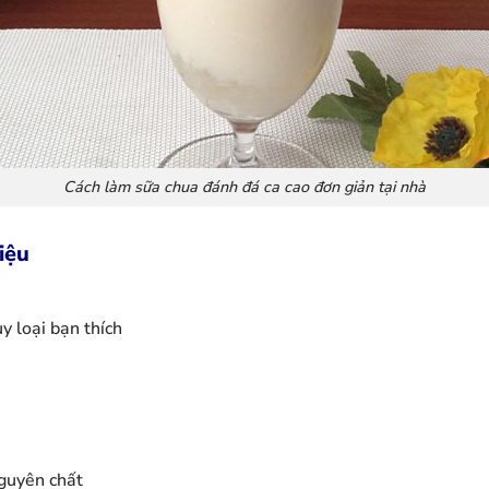
Cách làm sữa chua đánh đá ca cao đơn giản tại nhà
iệu
y loại bạn thích
nguyên chất