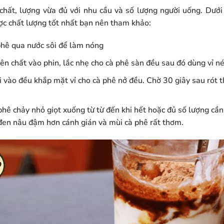
hất, lượng vừa đủ với nhu cầu và số lượng người uống. Dưới
ợc chất lượng tốt nhất bạn nên tham khảo:
phê qua nước sôi để làm nóng
ên chất vào phin, lắc nhẹ cho cà phê sàn đều sau đó dùng vỉ n
 vào đều khắp mặt vỉ cho cà phê nở đều. Chờ 30 giây sau rót 
hê chảy nhỏ giọt xuống từ từ đến khi hết hoặc đủ số lượng cần 
 đen nâu đậm hơn cánh gián và mùi cà phê rất thơm.