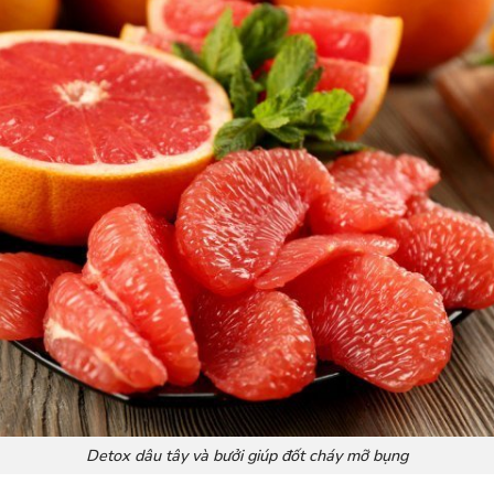
Detox dâu tây và bưởi giúp đốt cháy mỡ bụng