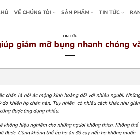
CHỦ
VỀ CHÚNG TÔI
SẢN PHẨM
TIN TỨC
RAN
TIN TỨC
giúp giảm mỡ bụng nhanh chóng v
 chắn là nỗi ác mộng kinh hoàng đối với nhiều người. Những
 do khiến họ chán nản. Tuy nhiên, có nhiều cách khác như gi
cũng được ứng dụng nhiều.
sẽ không hiệu nghiệm cho những người không thích. Không th
hê được. Cũng không thể ép họ ăn đồ cay nếu họ không muốn.