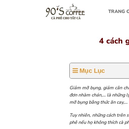
Bỏ
qua
TRANG 
nội
dung
4 cách 
Mục Lục
Giảm mỡ bụng, giảm cân chắc
đơn nhàm chán,… là những lý
mỡ bụng bằng thức ăn cay,… 
Tuy nhiên, những cách trên 
phê nếu họ không thích cà p