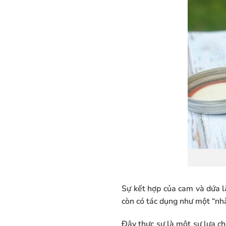
Sự kết hợp của cam và dứa l
còn có tác dụng như một “nh
Đây thực sự là một sự lựa c