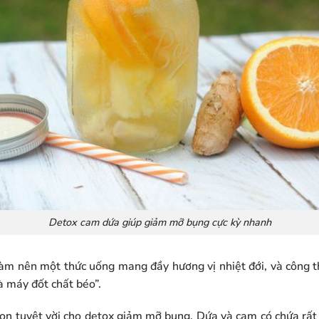
Detox cam dứa giúp giảm mỡ bụng cực kỳ nhanh
àm nên một thức uống mang đầy hương vị nhiệt đới, và công 
à máy đốt chất béo”.
họn tuyệt vời cho detox giảm mỡ bụng. Dứa và cam có chứa rất