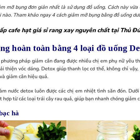
ảm mỡ bụng đơn giản nhất là sử dụng đồ uống. Cách này vừa 
gại nào. Tham khảo ngay 4 cách giảm mỡ bụng bằng đồ uống dướ
ấp cafe hạt giá sỉ rang xay nguyên chất tại Thủ Đ
g hoàn toàn bằng 4 loại đồ uống De
 phương pháp giảm cân đang được nhiều chị em phụ nữ yêu thí
ải thiện vóc dáng.
Detox giúp thanh lọc cơ thể, không chỉ vậy
 và giảm cân hiệu quả.
 làm nước detox luôn được các chị em nhiệt tình săn đón. Dưới
 hợp từ các loại trái cây rau quả, giúp bạn nhanh chóng giảm c
bạc hà