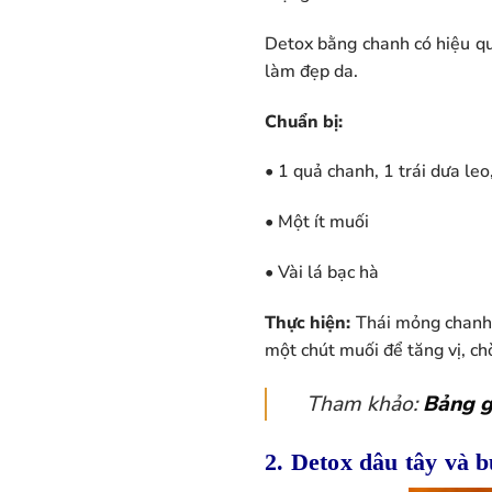
Detox bằng chanh có hiệu quả
làm đẹp da.
Chuẩn bị:
• 1 quả chanh, 1 trái dưa leo,
• Một ít muối
• Vài lá bạc hà
Thực hiện:
Thái mỏng chanh v
một chút muối để tăng vị, c
Tham khảo:
Bảng g
2. Detox dâu tây và b