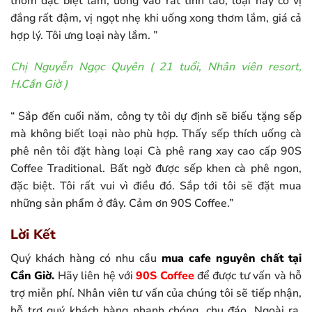
thơm đặc biệt lắm, uống vào rất tỉnh táo, loại này có vị
đắng rất đậm, vị ngọt nhẹ khi uống xong thơm lắm, giá cả
hợp lý. Tôi ưng loại này lắm. ”
Chị Nguyễn Ngọc Quyên ( 21 tuổi, Nhân viên resort,
H.Cần Giờ )
“ Sắp đến cuối năm, công ty tôi dự định sẽ biếu tặng sếp
mà không biết loại nào phù hợp. Thấy sếp thích uống cà
phê nên tôi đặt hàng loại Cà phê rang xay cao cấp 90S
Coffee Traditional. Bất ngờ được sếp khen cà phê ngon,
đặc biệt. Tôi rất vui vì điều đó. Sắp tới tôi sẽ đặt mua
những sản phẩm ở đây. Cảm ơn 90S Coffee.”
Lời Kết
Quý khách hàng có nhu cầu
mua cafe nguyên chất tại
Cần Giờ.
Hãy liên hệ với
90S Coffee
để được tư vấn và hỗ
trợ miễn phí. Nhân viên tư vấn của chúng tôi sẽ tiếp nhận,
hỗ trợ quý khách hàng nhanh chóng, chu đáo. Ngoài ra,