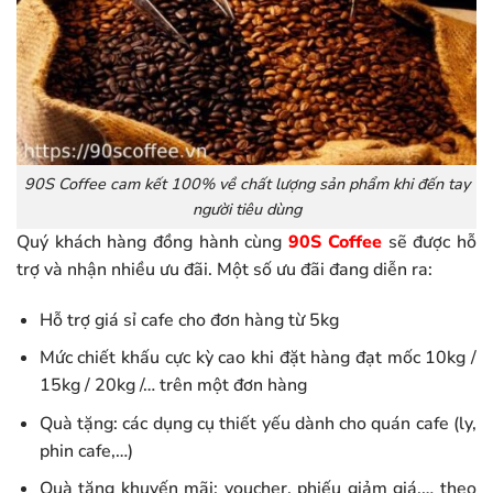
90S Coffee cam kết 100% về chất lượng sản phẩm khi đến tay
người tiêu dùng
Quý khách hàng đồng hành cùng
90S Coffee
sẽ được hỗ
trợ và nhận nhiều ưu đãi. Một số ưu đãi đang diễn ra:
Hỗ trợ giá sỉ cafe cho đơn hàng từ 5kg
Mức chiết khấu cực kỳ cao khi đặt hàng đạt mốc 10kg /
15kg / 20kg /… trên một đơn hàng
Quà tặng: các dụng cụ thiết yếu dành cho quán cafe (ly,
phin cafe,…)
Quà tặng khuyến mãi: voucher, phiếu giảm giá,… theo