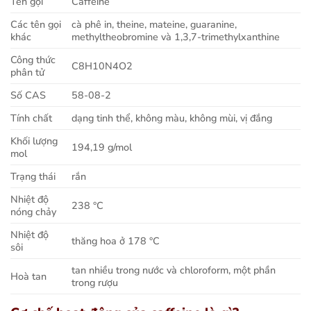
Tên gọi
Caffeine
Các tên gọi
cà phê in, theine, mateine, guaranine,
khác
methyltheobromine và 1,3,7-trimethylxanthine
Công thức
C8H10N4O2
phân tử
Số CAS
58-08-2
Tính chất
dạng tinh thể, không màu, không mùi, vị đắng
Khối lượng
194,19 g/mol
mol
Trạng thái
rắn
Nhiệt độ
238 °C
nóng chảy
Nhiệt độ
thăng hoa ở 178 °C
sôi
tan nhiều trong nước và chloroform, một phần
Hoà tan
trong rượu