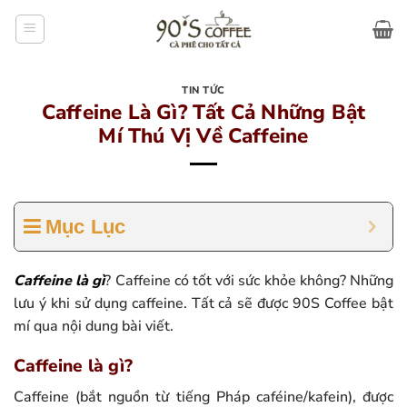
Bỏ
qua
nội
dung
TIN TỨC
Caffeine Là Gì? Tất Cả Những Bật
Mí Thú Vị Về Caffeine
Mục Lục
Caffeine là gì
? Caffeine có tốt với sức khỏe không? Những
lưu ý khi sử dụng caffeine. Tất cả sẽ được 90S Coffee bật
mí qua nội dung bài viết.
Caffeine là gì?
Caffeine (bắt nguồn từ tiếng Pháp caféine/kafein), được