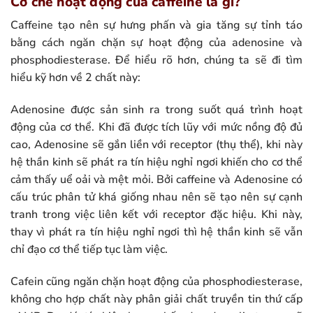
Cơ chế hoạt động của caffeine là gì?
Caffeine tạo nên sự hưng phấn và gia tăng sự tỉnh táo
bằng cách ngăn chặn sự hoạt động của adenosine và
phosphodiesterase. Để hiểu rõ hơn, chúng ta sẽ đi tìm
hiểu kỹ hơn về 2 chất này:
Adenosine được sản sinh ra trong suốt quá trình hoạt
động của cơ thể. Khi đã được tích lũy với mức nồng độ đủ
cao, Adenosine sẽ gắn liền với receptor (thụ thể), khi này
hệ thần kinh sẽ phát ra tín hiệu nghỉ ngơi khiến cho cơ thể
cảm thấy uể oải và mệt mỏi. Bởi caffeine và Adenosine có
cấu trúc phân tử khá giống nhau nên sẽ tạo nên sự cạnh
tranh trong việc liên kết với receptor đặc hiệu. Khi này,
thay vì phát ra tín hiệu nghỉ ngơi thì hệ thần kinh sẽ vẫn
chỉ đạo cơ thể tiếp tục làm việc.
Cafein cũng ngăn chặn hoạt động của phosphodiesterase,
không cho hợp chất này phân giải chất truyền tin thứ cấp