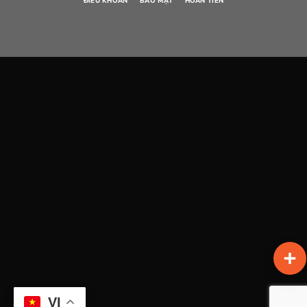
ĐIỀU KHOẢN
BẢO MẬT
HOÀN TIỀN
VI