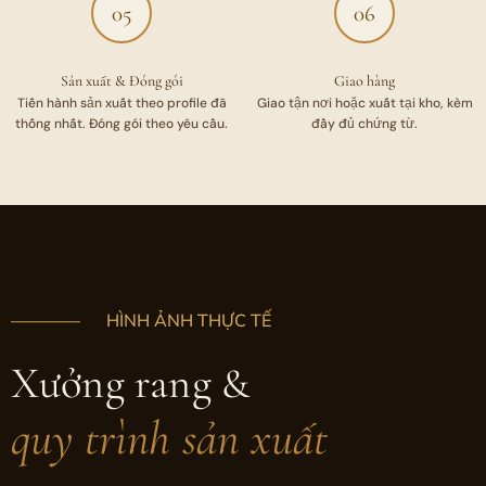
05
06
Sản xuất & Đóng gói
Giao hàng
Tiến hành sản xuất theo profile đã
Giao tận nơi hoặc xuất tại kho, kèm
thống nhất. Đóng gói theo yêu cầu.
đầy đủ chứng từ.
———— HÌNH ẢNH THỰC TẾ
Xưởng rang
&
quy trình sản xuất