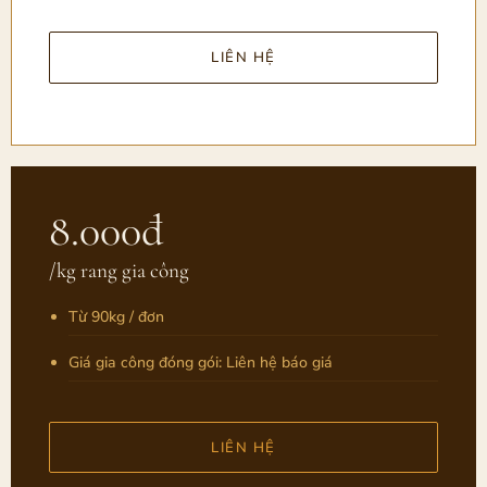
LIÊN HỆ
8.000đ
/kg rang gia công
Từ 90kg / đơn
Giá gia công đóng gói: Liên hệ báo giá
LIÊN HỆ