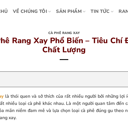
CHỦ
VỀ CHÚNG TÔI
SẢN PHẨM
TIN TỨC
RAN
CÀ PHÊ RANG XAY
Phê Rang Xay Phổ Biến – Tiêu Chí 
Chất Lượng
ay
là thói quen và sở thích của rất nhiều người bởi những lợi 
 rất nhiều loại cà phê khác nhau. Là một người quan tâm đến c
hỏa mãn niềm đam mê và lựa chọn loại cà phê đúng gu theo n
rang xay.