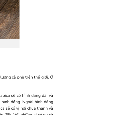
lượng cà phê trên thế giới. Ở
abica sẽ có hình dáng dài và
a hình dáng. Ngoài hình dáng
ca sẽ có vị hơi chua thanh và
ến 2%. Với những ai có gu cà