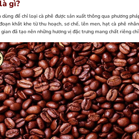
là gì?
m dùng để chỉ loại cà phê được sản xuất thông qua phương pháp
 đoạn khắt khe từ thu hoạch, sơ chế, lên men, hạt cà phê nhân
i gian đã tạo nên những hương vị đặc trưng mang chất riêng chỉ