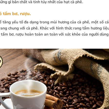
ng gì bản chất và tinh túy nhất của hạt cà phê.
ó tẩm bơ, rượu.
ể tăng yếu tố đa dạng trong mùi hương của cà phê, một số c
ang chung với cà phê. Khác với hình thức rang tẩm hương li
c tẩm bơ, rượu hoàn toàn an toàn với sức khỏe của người dùn