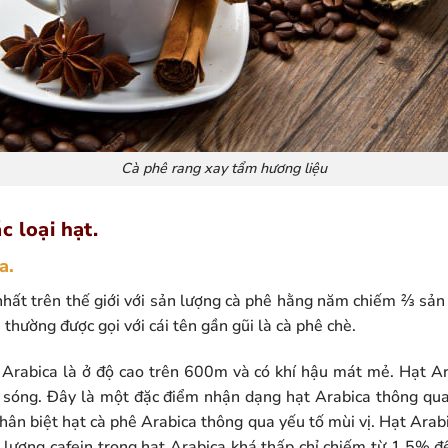
Cà phê rang xay tẩm hương liệu
c loại hạt.
a.
nhất trên thế giới với sản lượng cà phê hằng năm chiếm ⅔ sản 
thường được gọi với cái tên gần gũi là cà phê chè.
 Arabica là ở độ cao trên 600m và có khí hậu mát mẻ. Hạt Ar
n sóng. Đây là một đặc điểm nhận dạng hạt Arabica thông qu
hân biệt hạt cà phê Arabica thông qua yếu tố mùi vị. Hạt Arabi
ượng cafein trong hạt Arabica khá thấp chỉ chiếm từ 1.5% đ