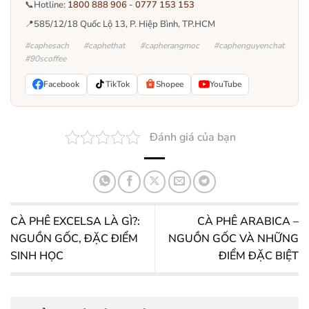
📞
Hotline:
1800 888 906
-
0777 153 153
📍
585/12/18 Quốc Lộ 13, P. Hiệp Bình, TP.HCM
#caphesach #caphethat #capherangmoc #caphenguyenchat
#90scoffee
Facebook
TikTok
Shopee
YouTube
Đánh giá của bạn
CÀ PHÊ EXCELSA LÀ GÌ?:
CÀ PHÊ ARABICA –
NGUỒN GỐC, ĐẶC ĐIỂM
NGUỒN GỐC VÀ NHỮNG
SINH HỌC
ĐIỂM ĐẶC BIỆT