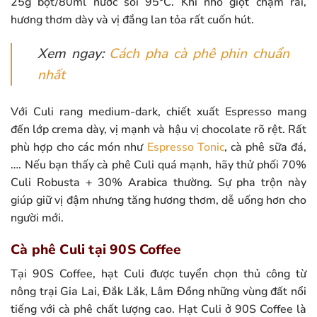
25g bột/80ml nước sôi 95°C. Khi nhỏ giọt chậm rãi,
hương thơm dày và vị đắng lan tỏa rất cuốn hút.
Xem ngay:
Cách pha cà phê phin chuẩn
nhất
Với Culi rang medium-dark, chiết xuất Espresso mang
đến lớp crema dày, vị mạnh và hậu vị chocolate rõ rệt. Rất
phù hợp cho các món như
Espresso Tonic
, cà phê sữa đá,
…. Nếu bạn thấy cà phê Culi quá mạnh, hãy thử phối 70%
Culi Robusta + 30% Arabica thường. Sự pha trộn này
giúp giữ vị đậm nhưng tăng hương thơm, dễ uống hơn cho
người mới.
Cà phê Culi tại 90S Coffee
Tại 90S Coffee, hạt Culi được tuyển chọn thủ công từ
nông trại Gia Lai, Đắk Lắk, Lâm Đồng những vùng đất nổi
tiếng với cà phê chất lượng cao. Hạt Culi ở 90S Coffee là