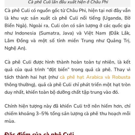
Cà phê Culi lần đầu xuất hiện ở Châu Phi
Cà phê Culi có nguồn gốc từ Châu Phi, hiện tại nơi đây vẫn
là khu vực sản xuất cà phê Culi nổi tiếng (Uganda, Bờ
Biển Ngà). Ngoài ra, Culi còn có sản lượng ở các quốc gia
như Indonesia (Sumatra, Java) và Việt Nam (Đắk Lắk,
Lâm Đồng và một số tỉnh miền Trung như Quảng Trị,
Nghệ An).
Cà phê Culi được hình thành hoàn toàn tự nhiên, là kết
quả của quá trình “đột biến” trong quả cà phê. Thay vì
tách thành hai hạt (như
cà phê hạt Arabica và Robusta
thông thường), quả cà phê Culi chỉ phát triển một hạt tròn
duy nhất, khiến toàn bộ dưỡng chất tập trung vào đó.
Chính hiện tượng này đã khiến Culi trở nên hiếm hơn, chỉ
chiếm khoảng 3–5% tổng sản lượng cà phê thu hoạch mỗi
mùa.
Đặc điểm của cà phê Culi