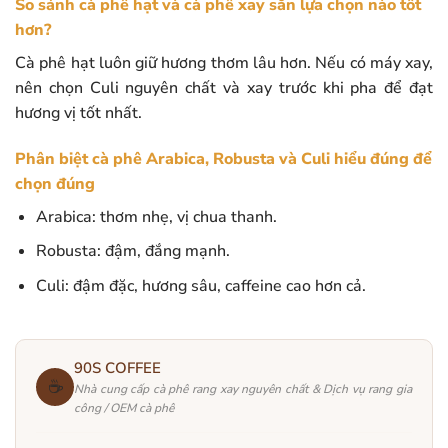
So sánh cà phê hạt và cà phê xay sẵn lựa chọn nào tốt
hơn?
Cà phê hạt luôn giữ hương thơm lâu hơn. Nếu có máy xay,
nên chọn Culi nguyên chất và xay trước khi pha để đạt
hương vị tốt nhất.
Phân biệt cà phê Arabica, Robusta và Culi hiểu đúng để
chọn đúng
Arabica: thơm nhẹ, vị chua thanh.
Robusta: đậm, đắng mạnh.
Culi: đậm đặc, hương sâu, caffeine cao hơn cả.
90S COFFEE
☕
Nhà cung cấp cà phê rang xay nguyên chất & Dịch vụ rang gia
công / OEM cà phê