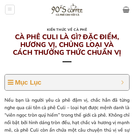
Bỏ
qua
nội
dung
KIẾN THỨC VỀ CÀ PHÊ
CÀ PHÊ CULI LÀ GÌ? ĐẶC ĐIỂM,
HƯƠNG VỊ, CHỦNG LOẠI VÀ
CÁCH THƯỞNG THỨC CHUẨN VỊ
Mục Lục
Nếu bạn là người yêu cà phê đậm vị, chắc hẳn đã từng
nghe qua cái tên cà phê Culi – loại hạt được mệnh danh là
“viên ngọc tròn quý hiếm” trong thế giới cà phê. Không chỉ
nổi bật bởi hình dáng tròn đều, hạt chắc và hương vị mạnh
mẽ, cà phê Culi còn ẩn chứa một câu chuyện thú vị về sự