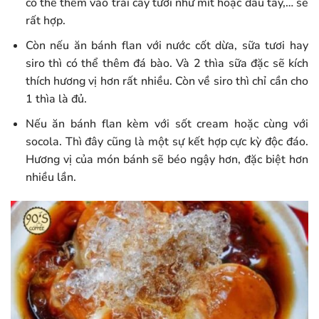
có thể thêm vào trái cây tươi như mít hoặc dâu tây,… sẽ
rất hợp.
Còn nếu ăn bánh flan với nước cốt dừa, sữa tươi hay
siro thì có thể thêm đá bào. Và 2 thìa sữa đặc sẽ kích
thích hương vị hơn rất nhiều. Còn về siro thì chỉ cần cho
1 thìa là đủ.
Nếu ăn bánh flan kèm với sốt cream hoặc cùng với
socola. Thì đây cũng là một sự kết hợp cực kỳ độc đáo.
Hương vị của món bánh sẽ béo ngậy hơn, đặc biệt hơn
nhiều lần.