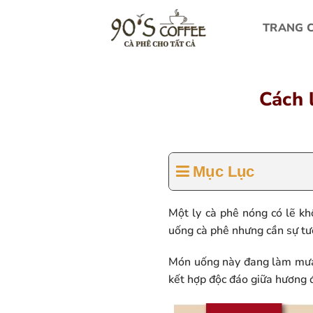
Bỏ
qua
TRANG 
nội
dung
Cách 
Mục Lục
Một ly cà phê nóng có lẽ kh
uống cà phê nhưng cần sự tươ
Món uống này đang làm mưa l
kết hợp độc đáo giữa hương 