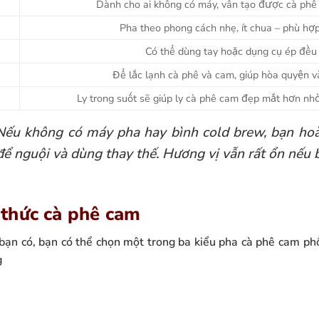
Dành cho ai không có máy, vẫn tạo được cà ph
Pha theo phong cách nhẹ, ít chua – phù hợ
Có thể dùng tay hoặc dụng cụ ép đề
Để lắc lạnh cà phê và cam, giúp hòa quyện v
Ly trong suốt sẽ giúp ly cà phê cam đẹp mắt hơn nh
Nếu không có máy pha hay bình cold brew, bạn hoà
ể nguội và dùng thay thế. Hương vị vẫn rất ổn nếu 
thức cà phê cam
 bạn có, bạn có thể chọn một trong ba kiểu pha cà phê cam phổ
g