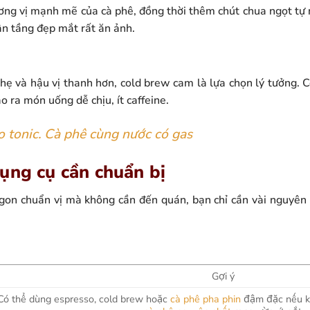
ơng vị mạnh mẽ của cà phê, đồng thời thêm chút chua ngọt tự n
hân tầng đẹp mắt rất ăn ảnh.
hẹ và hậu vị thanh hơn, cold brew cam là lựa chọn lý tưởng. C
o ra món uống dễ chịu, ít caffeine.
o tonic. Cà phê cùng nước có gas
ụng cụ cần chuẩn bị
on chuẩn vị mà không cần đến quán, bạn chỉ cần vài nguyên 
Gợi ý
Có thể dùng espresso, cold brew hoặc
cà phê pha phin
đậm đặc nếu k