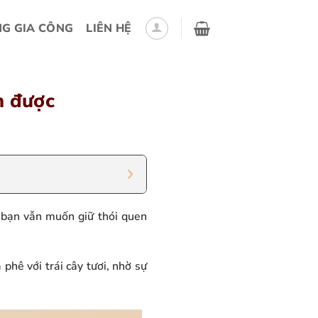
G GIA CÔNG
LIÊN HỆ
m được
u bạn vẫn muốn giữ thói quen
hê với trái cây tươi, nhờ sự
.