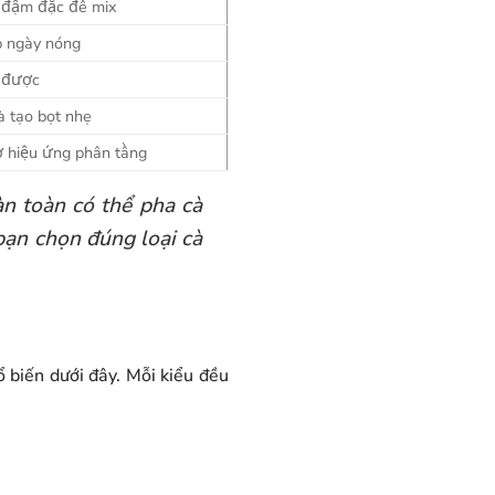
ê đậm đặc để mix
p ngày nóng
u được
à tạo bọt nhẹ
ờ hiệu ứng phân tầng
n toàn có thể pha cà
bạn chọn đúng loại cà
 biến dưới đây. Mỗi kiểu đều