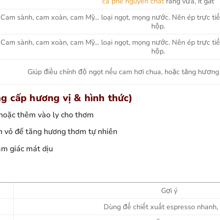
cà phê nguyên chất
rang vừa, ít gắt
Cam sành, cam xoàn, cam Mỹ… loại ngọt, mọng nước. Nên ép trực t
hộp.
Cam sành, cam xoàn, cam Mỹ… loại ngọt, mọng nước. Nên ép trực t
hộp.
Giúp điều chỉnh độ ngọt nếu cam hơi chua, hoặc tăng hương 
g cấp hương vị & hình thức)
í hoặc thêm vào ly cho thơm
 vỏ để tăng hương thơm tự nhiên
cảm giác mát dịu
Gợi ý
Dùng để chiết xuất espresso nhanh