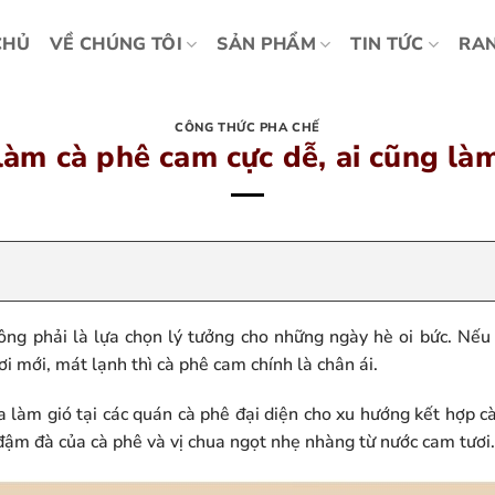
CHỦ
VỀ CHÚNG TÔI
SẢN PHẨM
TIN TỨC
RAN
CÔNG THỨC PHA CHẾ
làm cà phê cam cực dễ, ai cũng là
ông phải là lựa chọn lý tưởng cho những ngày hè oi bức. Nế
i mới, mát lạnh thì cà phê cam chính là chân ái.
àm gió tại các quán cà phê đại diện cho xu hướng kết hợp cà p
đậm đà của cà phê và vị chua ngọt nhẹ nhàng từ nước cam tươi