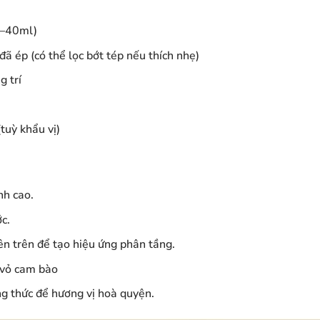
0–40ml)
 ép (có thể lọc bớt tép nếu thích nhẹ)
g trí
tuỳ khẩu vị)
nh cao.
c.
ên trên để tạo hiệu ứng phân tầng.
 vỏ cam bào
ng thức để hương vị hoà quyện.