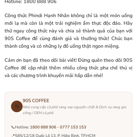
Hotline: 1800 888 906
Công thức Phindi Hạnh Nhân không chỉ là một món uống
mới lạ mà còn là một trải nghiệm ẩm thực độc đáo. Hãy
thử ngay công thức này và chia sẻ thành quả của bạn với
90S Coffee để cùng đánh giá và thưởng thức! Chúc bạn
thành công và có những ly đồ uống thật ngon miệng.
Cảm ơn bạn đã theo dõi bài viết! Đừng quên theo dõi 90S
Coffee để cập nhật thêm nhiều công thức pha chế thú vị
và các chương trình khuyến mãi hấp dẫn nhé!
90S COFFEE
☕
Nhà cung cấp cà phê rang xay nguyên chất & Dịch vụ rang gia
công / OEM cà phê
📞
Hotline:
1800 888 906
-
0777 153 153
📍
585/12/18 Quốc Lộ 13, P. Hiệp Bình, TP.HCM