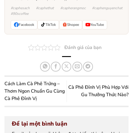
#caphesach #caphethat #capherangmoc #caphenguyenchat
#90scoffee
Facebook
TikTok
Shopee
YouTube
Đánh giá của bạn
Cách Làm Cà Phê Trứng –
Cà Phê Đỉnh Vị Phù Hợp Với
Thơm Ngon Chuẩn Gu Cùng
Gu Thưởng Thức Nào?
Cà Phê Đỉnh Vị
Để lại một bình luận