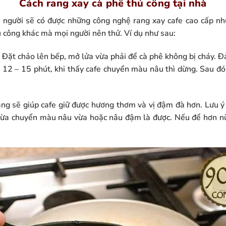
Cách rang xay cà phê thủ công tại nhà
 người sẽ có được những công nghệ rang xay cafe cao cấp nh
ủ công khác mà mọi người nên thử. Ví dụ như sau:
Đặt chảo lên bếp, mở lửa vừa phải để cà phê không bị cháy. Đả
12 – 15 phút, khi thấy cafe chuyển màu nâu thì dừng. Sau đó 
ang sẽ giúp cafe giữ được hương thơm và vị đậm đà hơn. Lưu ý
 vừa chuyển màu nâu vừa hoặc nâu đậm là được. Nếu để hơn nữ