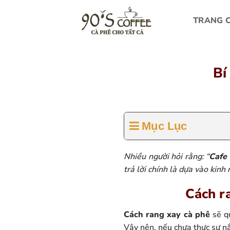
Bỏ
qua
TRANG 
nội
dung
Bí
Mục Lục
Nhiều người hỏi rằng: “
Cafe 
trả lời chính là dựa vào kinh
Cách r
Cách rang xay cà phê
sẽ qu
Vậy nên, nếu chưa thực sự n