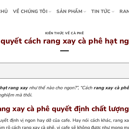
CHỦ
VỀ CHÚNG TÔI
SẢN PHẨM
TIN TỨC
RAN
KIẾN THỨC VỀ CÀ PHÊ
 quyết cách rang xay cà phê hạt n
hạt rang xay
như thế nào cho ngon?”, “Cách
rang xay cà phê
 nghiệm mà thôi.
ang xay cà phê quyết định chất lượng 
yết định vị ngon hay dở của cafe. Hay nói cách khác, rang xa
ắm rõ cách rang xay cà phê, vị cafe sẽ không được như mong m