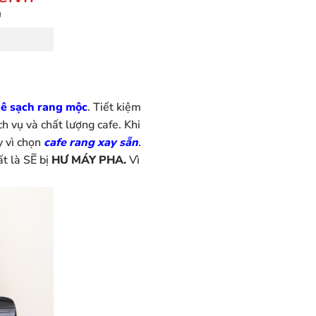
hê sạch rang mộc
. Tiết kiệm
h vụ và chất lượng cafe. Khi
y vì chọn
cafe rang xay sẵn
.
t là SẼ bị
HƯ MÁY PHA.
Vì