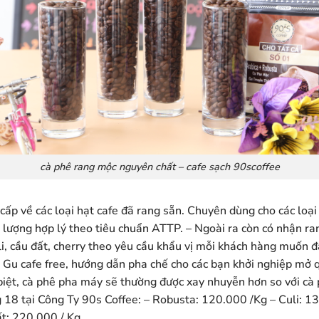
cà phê rang mộc nguyên chất – cafe sạch 90scoffee
ấp về các loại hạt cafe đã rang sẵn. Chuyên dùng cho các loạ
t lượng hợp lý theo tiêu chuẩn ATTP. – Ngoài ra còn có nhận ran
uli, cầu đất, cherry theo yêu cầu khẩu vị mỗi khách hàng muốn
n Gu cafe free, hướng dẫn pha chế cho các bạn khởi nghiệp mở
iệt, cà phê pha máy sẽ thường được xay nhuyễn hơn so với cà
 18 tại Công Ty 90s Coffee: – Robusta: 120.000 /Kg – Culi: 13
t: 220.000 / Kg