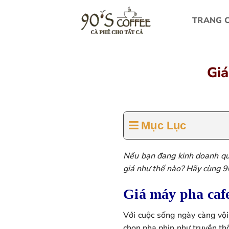
Bỏ
qua
TRANG 
nội
dung
Giá
Mục Lục
Nếu bạn đang kinh doanh qu
giá như thế nào? Hãy cùng 9
Giá máy pha caf
Với cuộc sống ngày càng vộ
chọn pha phin như truyền th