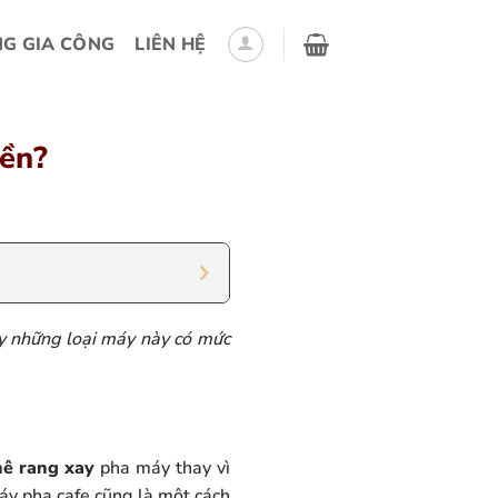
G GIA CÔNG
LIÊN HỆ
iền?
y những loại máy này có mức
hê rang xay
pha máy thay vì
máy pha cafe cũng là một cách