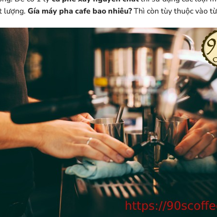
t lượng.
Gía máy pha cafe bao nhiêu?
Thì còn tùy thuộc vào t