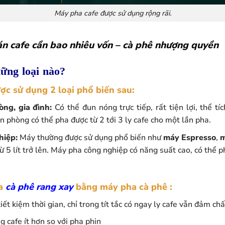
Máy pha cafe được sử dụng rộng rãi.
n cafe cần bao nhiêu vốn – cà phê nhượng quyền
ững loại nào?
c sử dụng 2 loại phổ biến sau:
ng, gia đình:
Có thể đun nóng trực tiếp, rất tiện lợi, thể 
n phòng có thể pha được từ 2 tới 3 ly cafe cho một lần pha.
hiệp:
Máy thường được sử dụng phổ biến như
máy Espresso
,
m
ừ 5 lít trở lên. Máy pha công nghiệp có năng suất cao, có thể p
ha
cà phê rang xay
bằng máy pha cà phê :
tiết kiệm thời gian, chỉ trong tít tắc có ngay ly cafe vẫn đảm ch
 cafe ít hơn so với pha phin