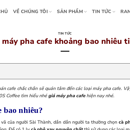
CHỦ
VỀ CHÚNG TÔI
SẢN PHẨM
TIN TỨC
RAN
TIN TỨC
 máy pha cafe khoảng bao nhiêu t
án cafe chắc chắn sẽ quán tâm đến các loại máy pha cafe. Vậ
0S Coffee tìm hiểu nhé
giá máy pha cafe
hiện nay nhé.
e bao nhiêu?
i vã của người Sài Thành, dần dần người ta thường chọn
cà p
ống. Để có 1 ly
cà phê xay nguyên chất
thì sử dụng các loại 