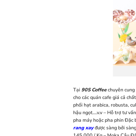
Tại
90S Coffee
chuyên cung c
cho các quán cafe giá cả chấ
phối hạt arabica, robusta, c
hậu ngọt….v.v – Hỗ trợ tư vấ
pha máy hoặc pha phin Đặc b
rang xay
được sàng bởi sàng
145.000 / Kg – Moka Cầu Đấ