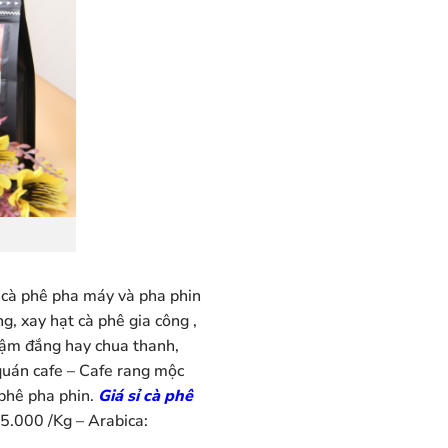
i cà phê pha máy và pha phin
g, xay hạt cà phê gia công ,
 đậm đắng hay chua thanh,
 quán cafe – Cafe rang mộc
 phê pha phin.
Giá sỉ cà phê
5.000 /Kg – Arabica: