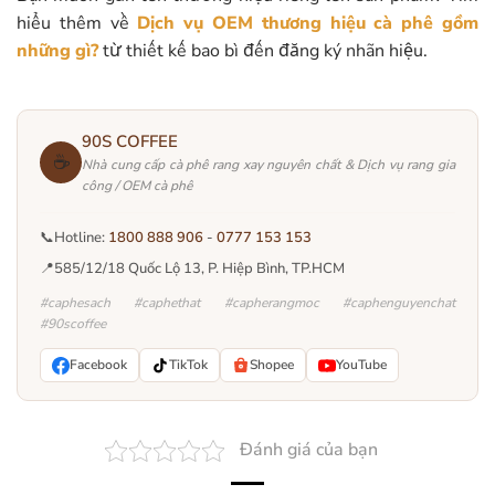
hiểu thêm về
Dịch vụ OEM thương hiệu cà phê gồm
những gì?
từ thiết kế bao bì đến đăng ký nhãn hiệu.
90S COFFEE
☕
Nhà cung cấp cà phê rang xay nguyên chất & Dịch vụ rang gia
công / OEM cà phê
📞
Hotline:
1800 888 906
-
0777 153 153
📍
585/12/18 Quốc Lộ 13, P. Hiệp Bình, TP.HCM
#caphesach #caphethat #capherangmoc #caphenguyenchat
#90scoffee
Facebook
TikTok
Shopee
YouTube
Đánh giá của bạn