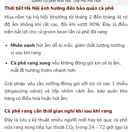
Quán cà phê khu vực Tây Hồ Hà Nội
Thời tiết Hà Nội ảnh hưởng đến bảo quản cà phê
Mùa nồm tại Hà Nội (thường từ tháng 2 đến tháng 4) có
độ ẩm không khí rất cao, đôi khi vượt 90%. Đây là điều
kiện bất lợi cho cả green bean lẫn cà phê đã rang:
Nhân xanh
hút ẩm dễ bị mốc, giảm chất lượng hương
vị sau khi rang
Cà phê rang xong
nếu không đóng gói kín sẽ bị ẩm,
mất đi hương thơm nhanh hơn
Giải pháp: yêu cầu xưởng đóng gói với túi có van 1 chiều
(degassing valve) và lớp nhôm cách ẩm, bảo quản kho
hàng có điều hoà hoặc hút ẩm.
Cà phê rang cần thời gian nghỉ khí sau khi rang
Đây là lưu ý kỹ thuật nhiều người mới hay bỏ qua: cà phê
vừa rang xong tiếp tục thoát CO₂ trong 24 – 72 giờ (gọi là