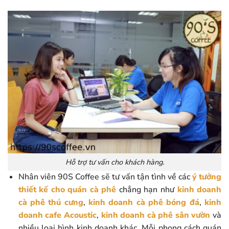
Hỗ trợ tư vấn cho khách hàng.
Nhân viên 90S Coffee sẽ tư vấn tận tình về các
ý tưởng
thiết kế cho quán cà phê
chẳng hạn như
kinh doanh
cà phê thú cưng
,
kinh doanh cà phê bóng đá
,
kinh
doanh cafe Acoustic
,
kinh doanh cà phê sân vườn
và
nhiều loại hình kinh doanh khác. Mỗi phong cách quán