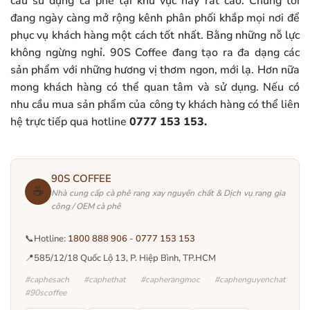
cầu sử dụng cà phê tại khu vực này rất cao. Chúng tôi
đang ngày càng mở rộng kênh phân phối khắp mọi nơi để
phục vụ khách hàng một cách tốt nhất. Bằng những nỗ lực
không ngừng nghỉ. 90S Coffee đang tạo ra đa dạng các
sản phẩm với những hương vị thơm ngon, mới lạ. Hơn nữa
mong khách hàng có thể quan tâm và sử dụng. Nếu có
nhu cầu mua sản phẩm của công ty khách hàng có thể liên
hệ trực tiếp qua hotline
0777 153 153.
90S COFFEE
☕
Nhà cung cấp cà phê rang xay nguyên chất & Dịch vụ rang gia
công / OEM cà phê
📞
Hotline:
1800 888 906
-
0777 153 153
📍
585/12/18 Quốc Lộ 13, P. Hiệp Bình, TP.HCM
#caphesach #caphethat #capherangmoc #caphenguyenchat
#90scoffee