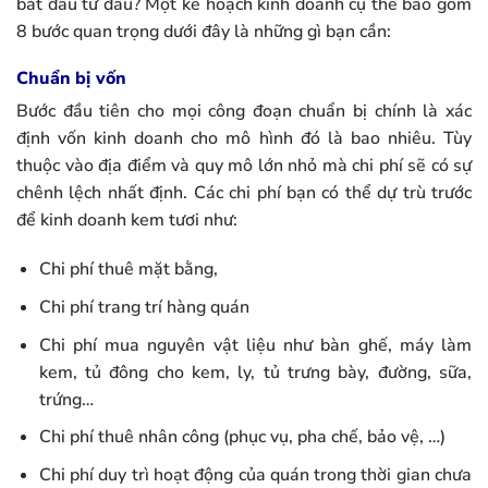
bắt đầu từ đâu? Một kế hoạch kinh doanh cụ thể bao gồm
8 bước quan trọng dưới đây là những gì bạn cần:
Chuẩn bị vốn
Bước đầu tiên cho mọi công đoạn chuẩn bị chính là xác
định vốn kinh doanh cho mô hình đó là bao nhiêu. Tùy
thuộc vào địa điểm và quy mô lớn nhỏ mà chi phí sẽ có sự
chênh lệch nhất định. Các chi phí bạn có thể dự trù trước
để kinh doanh kem tươi như:
Chi phí thuê mặt bằng,
Chi phí trang trí hàng quán
Chi phí mua nguyên vật liệu như bàn ghế, máy làm
kem, tủ đông cho kem, ly, tủ trưng bày, đường, sữa,
trứng…
Chi phí thuê nhân công (phục vụ, pha chế, bảo vệ, …)
Chi phí duy trì hoạt động của quán trong thời gian chưa