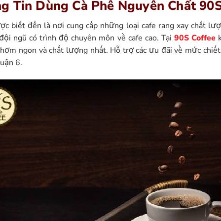
g Tin Dùng Cà Phê Nguyên Chất 90S
 biết đến là nơi cung cấp những loại cafe rang xay chất lư
 đội ngũ có trình độ chuyên môn về cafe cao. Tại
90S Coffee
k
 thơm ngon và chất lượng nhất. Hỗ trợ các ưu đãi về mức chiết
quận 6.