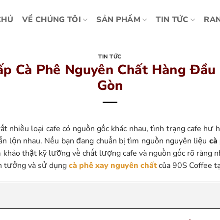
CHỦ
VỀ CHÚNG TÔI
SẢN PHẨM
TIN TỨC
RAN
TIN TỨC
p Cà Phê Nguyên Chất Hàng Đầu 
Gòn
rất nhiều loại cafe có nguồn gốc khác nhau, tình trạng cafe hư 
 lẫn lộn nhau. Nếu bạn đang chuẩn bị tìm nguồn nguyên liệu
cà
khảo thật kỹ lưỡng về chất lượng cafe và nguồn gốc rõ ràng nh
in tưởng và sử dụng
cà phê xay nguyên chất
của 90S Coffee tạ