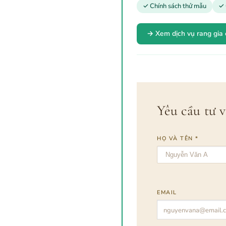
✓ Chính sách thử mẫu
✓ 
→ Xem dịch vụ rang gia
Yêu cầu tư 
HỌ VÀ TÊN *
EMAIL