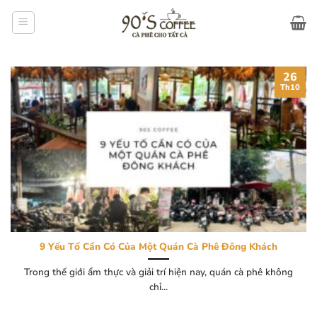
Bỏ
qua
nội
dung
26
Th10
9 Yếu Tố Cần Có Của Một Quán Cà Phê Đông Khách
Trong thế giới ẩm thực và giải trí hiện nay, quán cà phê không
chỉ...