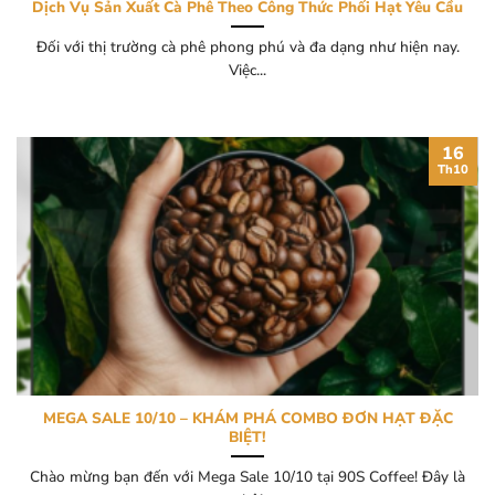
Dịch Vụ Sản Xuất Cà Phê Theo Công Thức Phối Hạt Yêu Cầu
Đối với thị trường cà phê phong phú và đa dạng như hiện nay.
Việc...
16
Th10
MEGA SALE 10/10 – KHÁM PHÁ COMBO ĐƠN HẠT ĐẶC
BIỆT!
Chào mừng bạn đến với Mega Sale 10/10 tại 90S Coffee! Đây là