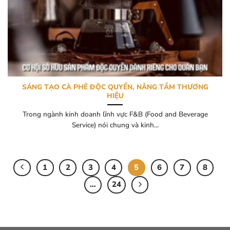
SÁNG TẠO CÀ PHÊ ĐỘC QUYỀN, NÂNG TẦM THƯƠNG
HIỆU
Trong ngành kinh doanh lĩnh vực F&B (Food and Beverage
Service) nói chung và kinh...
1
2
3
4
5
6
7
8
…
24