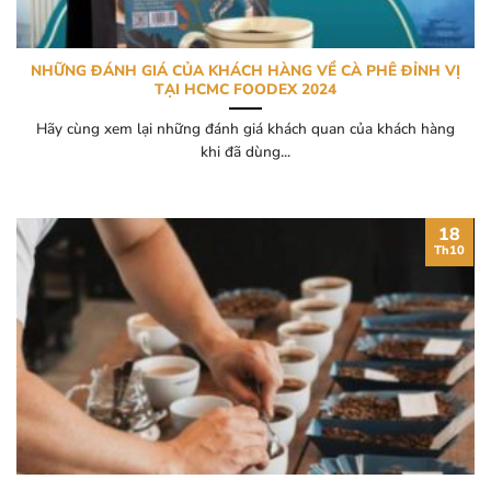
NHỮNG ĐÁNH GIÁ CỦA KHÁCH HÀNG VỀ CÀ PHÊ ĐỈNH VỊ
TẠI HCMC FOODEX 2024
Hãy cùng xem lại những đánh giá khách quan của khách hàng
khi đã dùng...
18
Th10