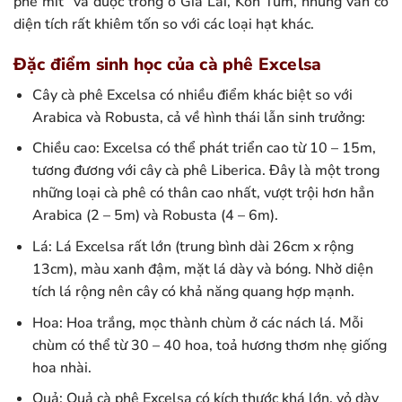
phê mít” và được trồng ở Gia Lai, Kon Tum, nhưng vẫn có
diện tích rất khiêm tốn so với các loại hạt khác.
Đặc điểm sinh học của cà phê Excelsa
Cây cà phê Excelsa có nhiều điểm khác biệt so với
Arabica và Robusta, cả về hình thái lẫn sinh trưởng:
Chiều cao: Excelsa có thể phát triển cao từ 10 – 15m,
tương đương với cây cà phê Liberica. Đây là một trong
những loại cà phê có thân cao nhất, vượt trội hơn hẳn
Arabica (2 – 5m) và Robusta (4 – 6m).
Lá: Lá Excelsa rất lớn (trung bình dài 26cm x rộng
13cm), màu xanh đậm, mặt lá dày và bóng. Nhờ diện
tích lá rộng nên cây có khả năng quang hợp mạnh.
Hoa: Hoa trắng, mọc thành chùm ở các nách lá. Mỗi
chùm có thể từ 30 – 40 hoa, toả hương thơm nhẹ giống
hoa nhài.
Quả: Quả cà phê Excelsa có kích thước khá lớn, vỏ dày