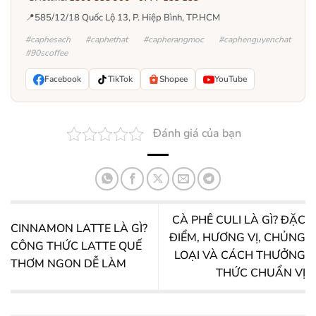
📍
585/12/18 Quốc Lộ 13, P. Hiệp Bình, TP.HCM
#caphesach #caphethat #capherangmoc #caphenguyenchat
#90scoffee
Facebook
TikTok
Shopee
YouTube
Đánh giá của bạn
CÀ PHÊ CULI LÀ GÌ? ĐẶC
CINNAMON LATTE LÀ GÌ?
ĐIỂM, HƯƠNG VỊ, CHỦNG
CÔNG THỨC LATTE QUẾ
LOẠI VÀ CÁCH THƯỞNG
THƠM NGON DỄ LÀM
THỨC CHUẨN VỊ