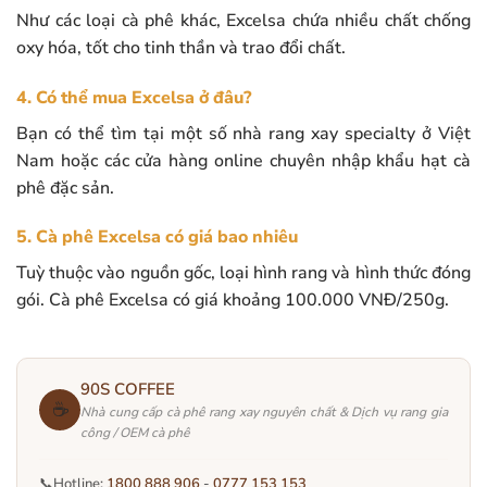
Như các loại cà phê khác, Excelsa chứa nhiều chất chống
oxy hóa, tốt cho tinh thần và trao đổi chất.
4. Có thể mua Excelsa ở đâu?
Bạn có thể tìm tại một số nhà rang xay specialty ở Việt
Nam hoặc các cửa hàng online chuyên nhập khẩu hạt cà
phê đặc sản.
5. Cà phê Excelsa có giá bao nhiêu
Tuỳ thuộc vào nguồn gốc, loại hình rang và hình thức đóng
gói. Cà phê Excelsa có giá khoảng 100.000 VNĐ/250g.
90S COFFEE
☕
Nhà cung cấp cà phê rang xay nguyên chất & Dịch vụ rang gia
công / OEM cà phê
📞
Hotline:
1800 888 906
-
0777 153 153