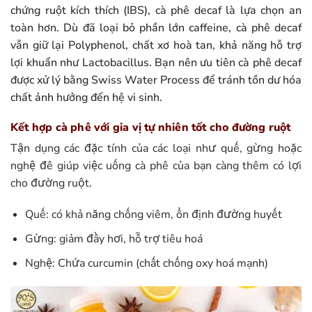
chứng ruột kích thích (IBS), cà phê decaf là lựa chọn an
toàn hơn. Dù đã loại bỏ phần lớn caffeine, cà phê decaf
vẫn giữ lại Polyphenol, chất xơ hoà tan, khả năng hỗ trợ
lợi khuẩn như Lactobacillus. Bạn nên ưu tiên cà phê decaf
được xử lý bằng Swiss Water Process để tránh tồn dư hóa
chất ảnh hưởng đến hệ vi sinh.
Kết hợp cà phê với gia vị tự nhiên tốt cho đường ruột
Tận dụng các đặc tính của các loại như quế, gừng hoặc
nghệ đê giúp việc uống cà phê của bạn càng thêm có lợi
cho đường ruột.
Quế: có khả năng chống viêm, ổn định đường huyết
Gừng: giảm đầy hơi, hỗ trợ tiêu hoá
Nghệ: Chứa curcumin (chất chống oxy hoá mạnh)