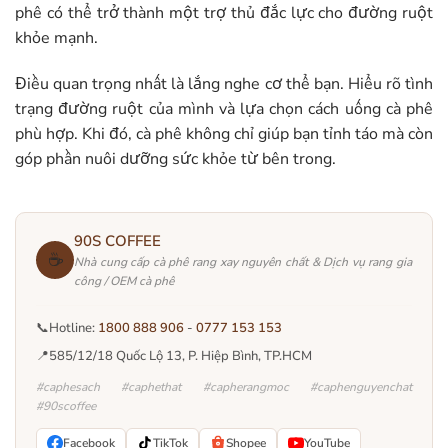
phê có thể trở thành một trợ thủ đắc lực cho đường ruột
khỏe mạnh.
Điều quan trọng nhất là lắng nghe cơ thể bạn. Hiểu rõ tình
trạng đường ruột của mình và lựa chọn cách uống cà phê
phù hợp. Khi đó, cà phê không chỉ giúp bạn tỉnh táo mà còn
góp phần nuôi dưỡng sức khỏe từ bên trong.
90S COFFEE
☕
Nhà cung cấp cà phê rang xay nguyên chất & Dịch vụ rang gia
công / OEM cà phê
📞
Hotline:
1800 888 906
-
0777 153 153
📍
585/12/18 Quốc Lộ 13, P. Hiệp Bình, TP.HCM
#caphesach #caphethat #capherangmoc #caphenguyenchat
#90scoffee
Facebook
TikTok
Shopee
YouTube