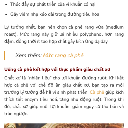
Thúc đẩy sự phát triển của vi khuẩn có hại
Gây viêm nhẹ kéo dài trong đường tiêu hóa
Lý tưởng nhất, bạn nên chọn cà phê rang vừa (medium
roast). Mức rang này giữ lại nhiều polyphenol hơn rang
đậm, đồng thời ít tạo hợp chất gây kích ứng dạ dày.
Xem thêm:
Mức rang cà phê
Uống cà phê kết hợp với thực phẩm giàu chất xơ
Chất xơ là “nhiên liệu” cho lợi khuẩn đường ruột. Khi kết
hợp cà phê với chế độ ăn giàu chất xơ, bạn tạo ra môi
trường lý tưởng để hệ vi sinh phát triển.
Cà phê
giúp kích
thích tiết enzym tiêu hoá, tăng nhu động ruột. Trong khi
đó, chất xơ giúp nuôi lợi khuẩn, giảm nguy cơ táo bón và
trào ngược.