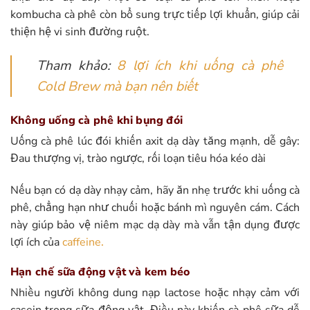
kombucha cà phê còn bổ sung trực tiếp lợi khuẩn, giúp cải
thiện hệ vi sinh đường ruột.
Tham khảo:
8 lợi ích khi uống cà phê
Cold Brew mà bạn nên biết
Không uống cà phê khi bụng đói
Uống cà phê lúc đói khiến axit dạ dày tăng mạnh, dễ gây:
Đau thượng vị, trào ngược, rối loạn tiêu hóa kéo dài
Nếu bạn có dạ dày nhạy cảm, hãy ăn nhẹ trước khi uống cà
phê, chẳng hạn như chuối hoặc bánh mì nguyên cám. Cách
này giúp bảo vệ niêm mạc dạ dày mà vẫn tận dụng được
lợi ích của
caffeine
.
Hạn chế sữa động vật và kem béo
Nhiều người không dung nạp lactose hoặc nhạy cảm với
casein trong sữa động vật. Điều này khiến cà phê sữa dễ