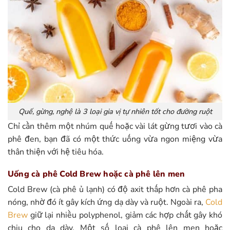
Quế, gừng, nghệ là 3 loại gia vị tự nhiên tốt cho đường ruột
Chỉ cần thêm một nhúm quế hoặc vài lát gừng tươi vào cà
phê đen, bạn đã có một thức uống vừa ngon miệng vừa
thân thiện với hệ tiêu hóa.
Uống cà phê Cold Brew hoặc cà phê lên men
Cold Brew (cà phê ủ lạnh) có độ axit thấp hơn cà phê pha
nóng, nhờ đó ít gây kích ứng dạ dày và ruột. Ngoài ra,
Cold
Brew
giữ lại nhiều polyphenol, giảm các hợp chất gây khó
chịu cho dạ dày. Một số loại cà phê lên men hoặc