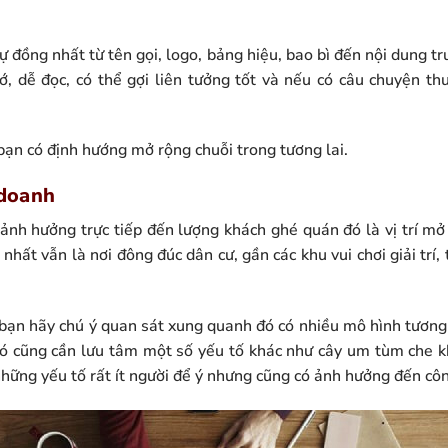
ự đồng nhất từ tên gọi, logo, bảng hiệu, bao bì đến nội dung t
, dễ đọc, có thể gợi liên tưởng tốt và nếu có câu chuyện th
bạn có định hướng mở rộng chuỗi trong tương lai.
 doanh
ảnh hưởng trực tiếp đến lượng khách ghé quán đó là vị trí mở 
n nhất vẫn là nơi đông đúc dân cư, gần các khu vui chơi giải trí
 bạn hãy chú ý quan sát xung quanh đó có nhiều mô hình tương
ó cũng cần lưu tâm một số yếu tố khác như cây um tùm che kh
những yếu tố rất ít người để ý nhưng cũng có ảnh hưởng đến cô