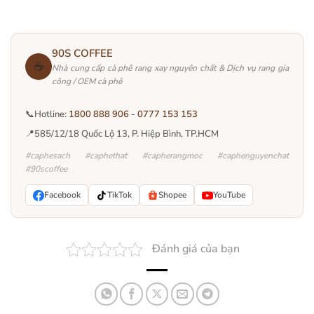
90S COFFEE
☕
Nhà cung cấp cà phê rang xay nguyên chất & Dịch vụ rang gia
công / OEM cà phê
📞
Hotline:
1800 888 906
-
0777 153 153
📍
585/12/18 Quốc Lộ 13, P. Hiệp Bình, TP.HCM
#caphesach #caphethat #capherangmoc #caphenguyenchat
#90scoffee
Facebook
TikTok
Shopee
YouTube
Đánh giá của bạn