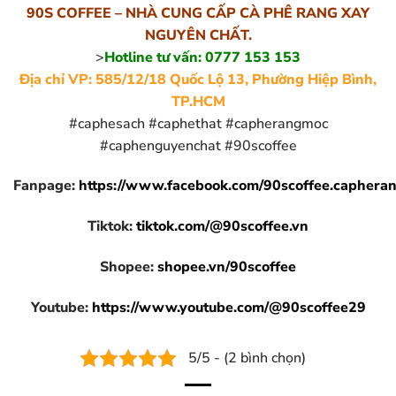
90S COFFEE – NHÀ CUNG CẤP CÀ PHÊ RANG XAY
NGUYÊN CHẤT.
>
Hotline tư vấn: 0777 153 153
Địa chỉ VP: 585/12/18 Quốc Lộ 13, Phường Hiệp Bình,
TP.HCM
#caphesach #caphethat #capherangmoc
#caphenguyenchat #90scoffee
Fanpage:
https://www.facebook.com/90scoffee.caphera
Tiktok:
tiktok.com/@90scoffee.vn
Shopee:
shopee.vn/90scoffee
Youtube:
https://www.youtube.com/@90scoffee29
5/5 - (2 bình chọn)